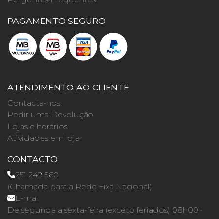
PAGAMENTO SEGURO
ATENDIMENTO AO CLIENTE
Contacta-nos
Pedir uma Devolução
Lojas e horários
Atividades em loja
CONTACTO
251 249 560
(Chamada para a Rede Fixa Nacional)
E-mail
De segunda a sexta-feira (exceto feriados) 08h00 ·