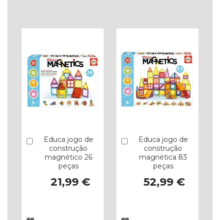
À
À
LISTA
LISTA
DE
DE
DESEJOS
DESEJOS
Educa jogo de
Educa jogo de
Comprar
Comprar
construção
construção
magnético 26
magnética 83
peças
peças
21,99 €
52,99 €