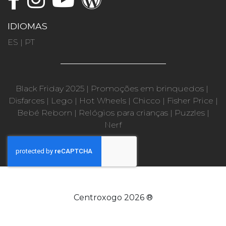
IDIOMAS
ES
|
PT
Black Friday 2025
|
Promoções em brinquedos
|
Disfarces
|
Lego
|
Hot Wheels
|
Chicco
|
Fisher Price
|
Bebé Reborn
|
Relógios para crianças
|
Puzzles
|
Nerf
Centroxogo 2026 ®