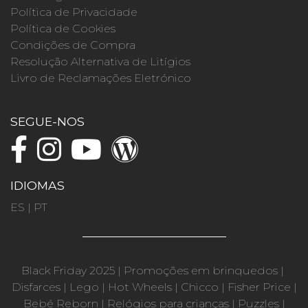
Política de Privacidade
Política de Cookies
Condições de Compra
Resolução Alternativa de Litígios
Livro de Reclamações Eletrónico
SEGUE-NOS
IDIOMAS
ES
|
PT
Black Friday 2025
|
Promoções em brinquedos
|
Disfarces
|
Lego
|
Hot Wheels
|
Chicco
|
Fisher Price
|
Bebé Reborn
|
Relógios para crianças
|
Puzzles
|