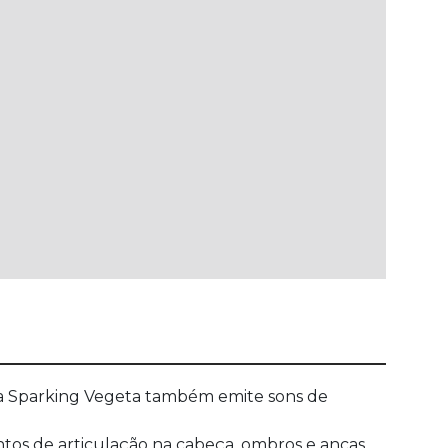
ra Sparking Vegeta também emite sons de
tos de articulação na cabeça, ombros e ancas