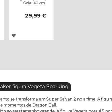
Goku 40 cm
29,99 €
ADICIONAR
À
LISTA
DE
DESEJOS
ker figura Vegeta Sparking
uanto se transforma em Super Saiyan 2 no anime. A figu
res momentos de Dragon Ball.
do ao seu tamanho grande. A figura Vegeta possui 5 pon