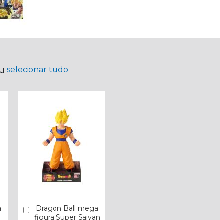
selecionar tudo
ou
a
Dragon Ball mega
Comprar
figura Super Saiyan