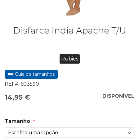
Disfarce India Apache T/U
Rubies
Guia de tamanhos
REF#:
603590
14,95 €
DISPONÍVEL
Tamanho