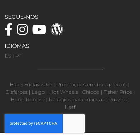
SEGUE-NOS
IDIOMAS
ES
|
PT
Black Friday 2025
|
Promoções em brinquedos
|
Disfarces
|
Lego
|
Hot Wheels
|
Chicco
|
Fisher Price
|
Bebé Reborn
|
Relógios para crianças
|
Puzzles
|
Nerf