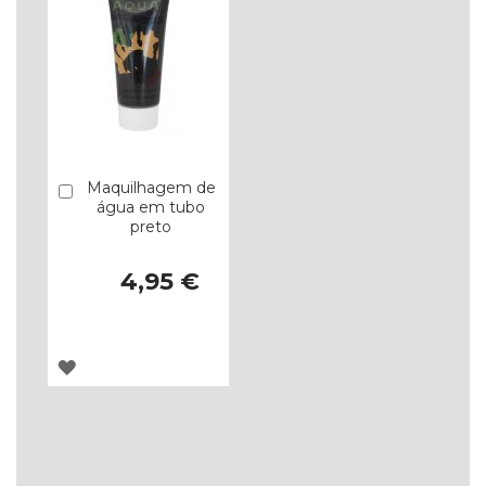
Maquilhagem de
Comprar
água em tubo
preto
4,95 €
ADICIONAR
À
LISTA
DE