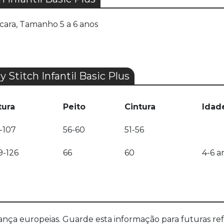
cara, Tamanho 5 a 6 anos
titch Infantil Basic Plus
tura
Peito
Cintura
Idad
-107
56-60
51-56
9-126
66
60
4-6 a
a europeias. Guarde esta informação para futuras refer