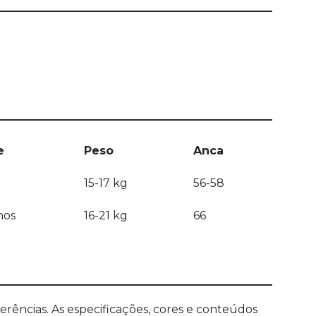
e
Peso
Anca
15-17 kg
56-58
nos
16-21 kg
66
ências. As especificações, cores e conteúdos