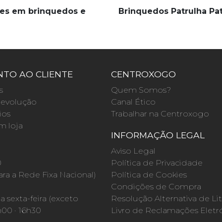
es em brinquedos e
Brinquedos Patrulha Pa
TO AO CLIENTE
CENTROXOGO
s
Quem Somos?
evolução
Canal Ético
ios
Trabalhar na Centroxogo
m loja
INFORMAÇÃO LEGAL
O
Aviso Legal
0
Política de Privacidade
a a Rede Fixa Nacional)
Política de Cookies
Condições de Compra
 sexta-feira (exceto
Resolução Alternativa de Lit
h00 · 16h30
Livro de Reclamações Eletr