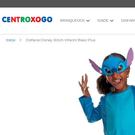
Ir
para
o
Conteúdo
BRINQUEDOS
IDADE
DISFAR
Início
Disfarce Disney Stitch Infantil Basic Plus
Saltar
para
o
final
da
Galeria
de
imagens