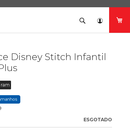
O 
ce Disney Stitch Infantil
Plus
gram
tamanhos
9
ESGOTADO