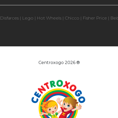
Disfarces
|
Lego
|
Hot Wheels
|
Chicco
|
Fisher Price
|
Be
Centroxogo 2026 ®