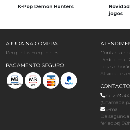
K-Pop Demon Hunters
Novidad
jogos
AJUDA NA COMPRA
ATENDIMEN
Perguntas Frequentes
Contacta-no
Pedir uma D
PAGAMENTO SEGURO
Lojas e horár
Atividades e
CONTACT
251 249 56
(Chamada par
E-mail
De segunda a
feriados) 08