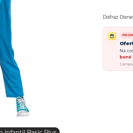
Disfraz Disne
PRO
Ofer
Na com
boné 
Campanh
Infantil Basic Plus