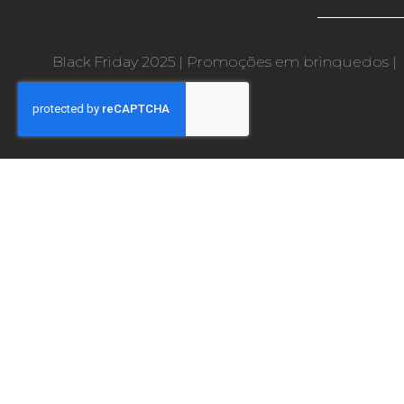
Black Friday 2025
|
Promoções em brinquedos
|