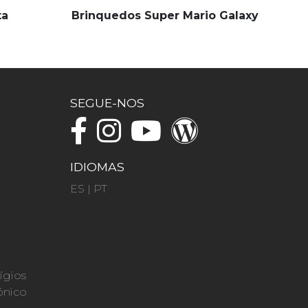
ta
Brinquedos Super Mario Galaxy
SEGUE-NOS
IDIOMAS
ES
|
PT
ígios
ónico