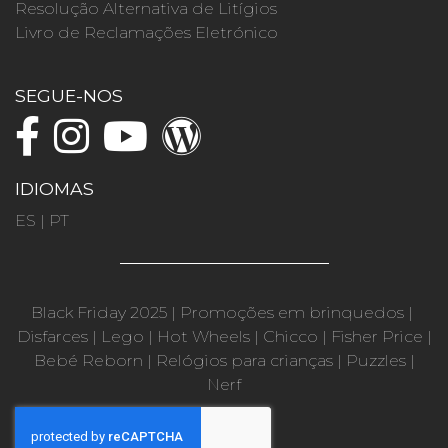
Resolução Alternativa de Litígios
Livro de Reclamações Eletrónico
SEGUE-NOS
IDIOMAS
ES
|
PT
Black Friday 2025
|
Promoções em brinquedos
|
Disfarces
|
Lego
|
Hot Wheels
|
Chicco
|
Fisher Price
|
Bebé Reborn
|
Relógios para crianças
|
Puzzles
|
Nerf