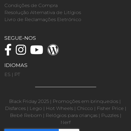
Condições de Compra
Resolução Alternativa de Litígios
Livro de Reclamações Eletrónico
SEGUE-NOS
IDIOMAS
ES
|
PT
Black Friday 2025
|
Promoções em brinquedos
|
Disfarces
|
Lego
|
Hot Wheels
|
Chicco
|
Fisher Price
|
Bebé Reborn
|
Relógios para crianças
|
Puzzles
|
Nerf