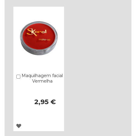
LISTA
LISTA
DE
DE
DESEJOS
DESEJOS
Maquilhagem facial
Comprar
Vermelha
2,95 €
ADICIONAR
À