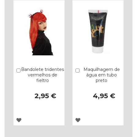
DE
DE
DESEJOS
DESEJOS
Bandolete tridentes
Maquilhagem de
Comprar
Comprar
vermelhos de
água em tubo
fieltro
preto
2,95 €
4,95 €
ADICIONAR
ADICIONAR
À
À