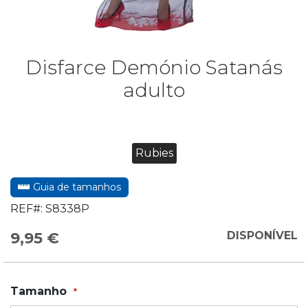
Disfarce Demónio Satanás
adulto
Rubies
Guia de tamanhos
REF#:
S8338P
9,95 €
DISPONÍVEL
Tamanho