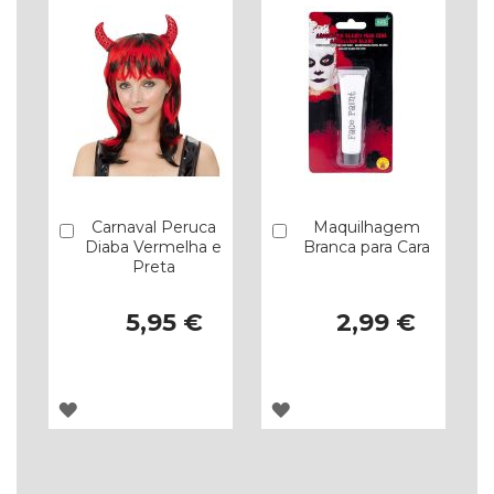
Carnaval Peruca
Maquilhagem
Comprar
Comprar
Diaba Vermelha e
Branca para Cara
Preta
5,95 €
2,99 €
ADICIONAR
ADICIONAR
À
À
LISTA
LISTA