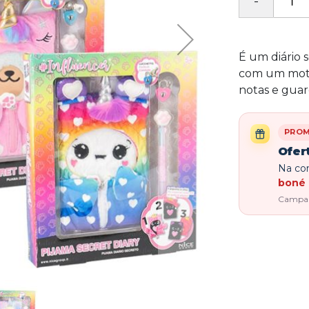
É um diário 
com um motiv
notas e guar
PRO
Ofer
Na com
boné 
Campanh