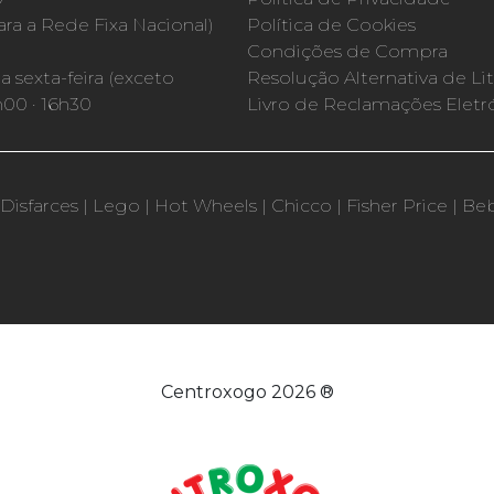
a a Rede Fixa Nacional)
Política de Cookies
Condições de Compra
 sexta-feira (exceto
Resolução Alternativa de Lit
h00 · 16h30
Livro de Reclamações Eletr
Disfarces
|
Lego
|
Hot Wheels
|
Chicco
|
Fisher Price
|
Be
Centroxogo 2026 ®