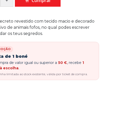
Comprar
secreto revestido com tecido macio e decorado
o de animais fofos, no qual podes escrever
dar os teus segredos.
MOÇÃO
ta de 1 boné
pra de valor igual ou superior a
50 €
, recebe
1
à escolha
.
a limitada ao stock existente, válida por ticket de compra.