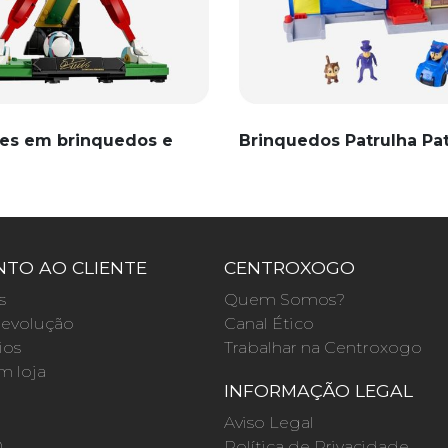
es em brinquedos e
Brinquedos Patrulha Pa
TO AO CLIENTE
CENTROXOGO
s
Quem Somos?
evolução
Canal Ético
ios
Trabalhar na Centroxogo
m loja
INFORMAÇÃO LEGAL
O
Aviso Legal
0
Política de Privacidade