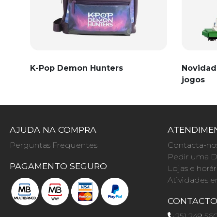
K-Pop Demon Hunters
Novidad
jogos
AJUDA NA COMPRA
ATENDIMEN
Perguntas Frequentes
Contacta-no
Pedir uma D
PAGAMENTO SEGURO
Lojas e horár
Atividades e
CONTACT
251 249 56