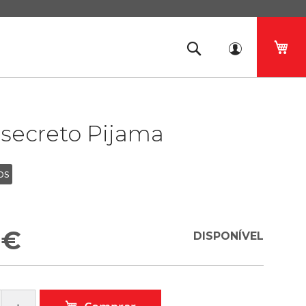
O 
 secreto Pijama
os
 €
DISPONÍVEL