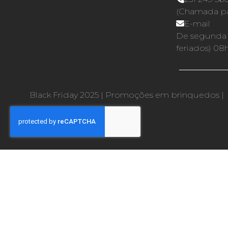
(Chamada par
E-mail
De segunda a
feriados) 08
Black Friday 2025
|
Promoções em brinquedos
|