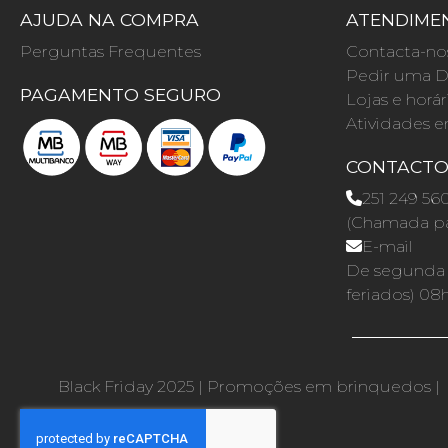
AJUDA NA COMPRA
ATENDIMEN
Perguntas Frequentes
Contacta-no
Pedir uma D
PAGAMENTO SEGURO
Lojas e horár
Atividades e
CONTACT
251 249 56
(Chamada par
E-mail
De segunda a
feriados) 08
Black Friday 2025
|
Promoções em brinquedos
|