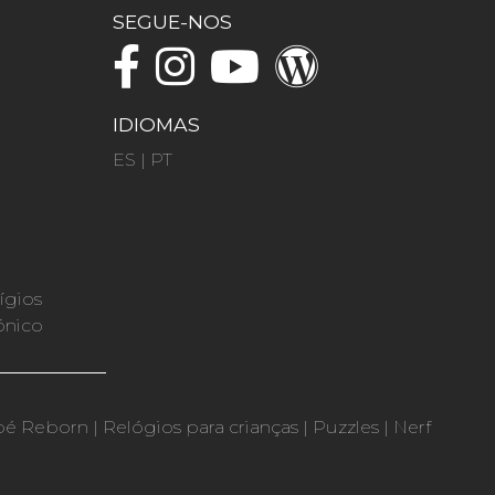
SEGUE-NOS
IDIOMAS
ES
|
PT
ígios
ónico
bé Reborn
|
Relógios para crianças
|
Puzzles
|
Nerf