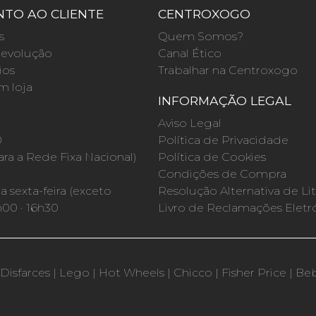
TO AO CLIENTE
CENTROXOGO
s
Quem Somos?
evolução
Canal Ético
ios
Trabalhar na Centroxogo
m loja
INFORMAÇÃO LEGAL
O
Aviso Legal
0
Política de Privacidade
a a Rede Fixa Nacional)
Política de Cookies
Condições de Compra
 sexta-feira (exceto
Resolução Alternativa de Lit
h00 · 16h30
Livro de Reclamações Eletr
Disfarces
|
Lego
|
Hot Wheels
|
Chicco
|
Fisher Price
|
Be