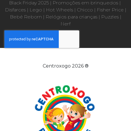
Black Friday 2025
|
Promoções em brinquedos
|
Disfarces
|
Lego
|
Hot Wheels
|
Chicco
|
Fisher Price
|
Bebé Reborn
|
Relógios para crianças
|
Puzzles
|
Nerf
Centroxogo 2026 ®