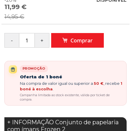
-20%
DISPONÍVEL
11,99 €
Special
Price
14,95 €
Comprar
PROMOÇÃO
Oferta de 1 boné
Na compra de valor igual ou superior a
50 €
, recebe
1
boné à escolha
.
Campanha limitada ao stock existente, válida por ticket de
compra.
+ INFORMAÇÃO Conjunto de papelaria
com ímans Frozen 2