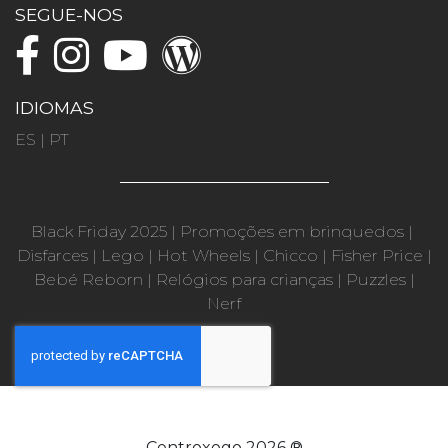
SEGUE-NOS
IDIOMAS
ES
|
PT
Black Friday 2025
|
Promoções em brinquedos
|
Disfarces
|
Lego
|
Hot Wheels
|
Chicco
|
Fisher Price
|
Bebé Reborn
|
Relógios para crianças
|
Puzzles
|
Nerf
Centroxogo 2026 ®