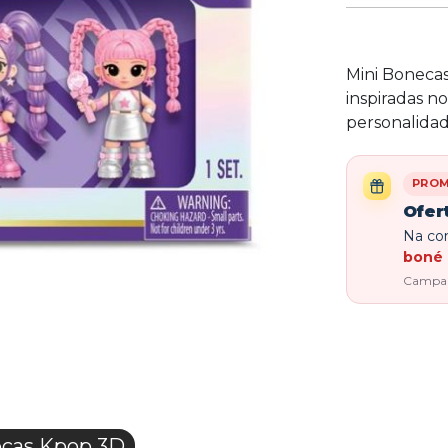
Mini Bonecas
inspiradas no
personalidad
PRO
Ofer
Na com
boné 
Campanh
cas Kpop 3D