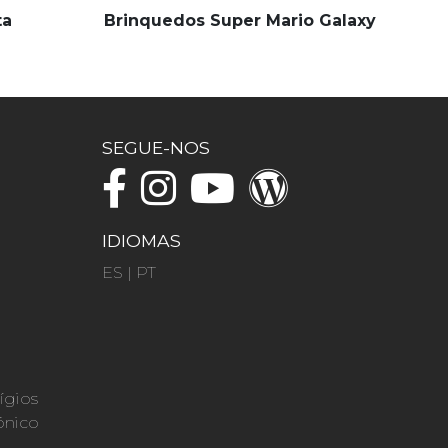
ta
Brinquedos Super Mario Galaxy
SEGUE-NOS
IDIOMAS
ES
|
PT
ígios
ónico