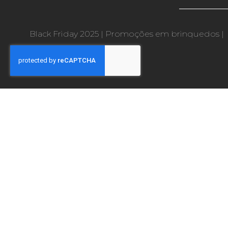
Black Friday 2025
|
Promoções em brinquedos
|