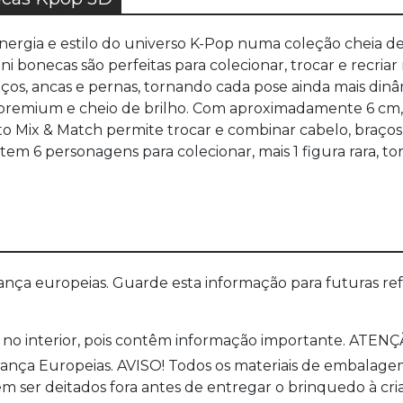
ergia e estilo do universo K-Pop numa coleção cheia de 
ini bonecas são perfeitas para colecionar, trocar e recr
ços, ancas e pernas, tornando cada pose ainda mais dinâ
remium e cheio de brilho. Com aproximadamente 6 cm, est
 Mix & Match permite trocar e combinar cabelo, braços,
stem 6 personagens para colecionar, mais 1 figura rara,
a europeias. Guarde esta informação para futuras refer
no interior, pois contêm informação importante. ATENÇÃ
a Europeias. AVISO! Todos os materiais de embalagem co
 ser deitados fora antes de entregar o brinquedo à cri