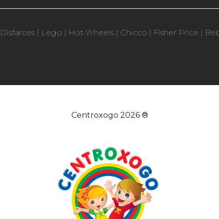
Disfarces
|
Lego
|
Hot Wheels
|
Chicco
|
Fisher Price
|
Be
Centroxogo 2026 ®