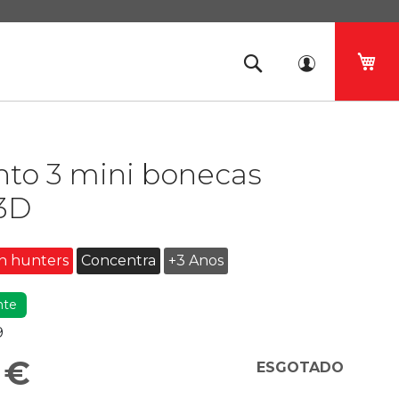
O 
nto 3 mini bonecas
3D
 hunters
Concentra
+3 Anos
nte
9
 €
ESGOTADO