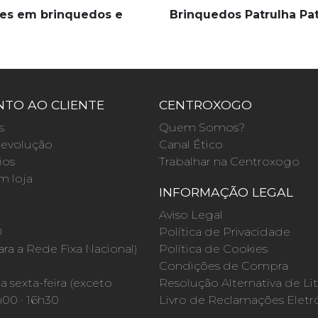
es em brinquedos e
Brinquedos Patrulha Pa
TO AO CLIENTE
CENTROXOGO
s
Quem Somos?
evolução
Canal Ético
ios
Trabalhar na Centroxogo
m loja
INFORMAÇÃO LEGAL
O
Aviso Legal
0
Política de Privacidade
a a Rede Fixa Nacional)
Política de Cookies
Condições de Compra
 sexta-feira (exceto
Resolução Alternativa de Lit
h00 · 16h30
Livro de Reclamações Eletr