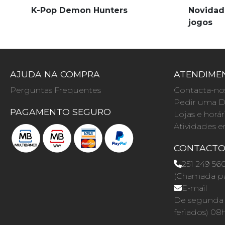
K-Pop Demon Hunters
Novidad
jogos
AJUDA NA COMPRA
ATENDIMEN
Perguntas Frequentes
Contacta-no
Pedir uma D
PAGAMENTO SEGURO
Lojas e horár
Atividades e
CONTACT
251 249 56
(Chamada par
E-mail
De segunda a
feriados) 08