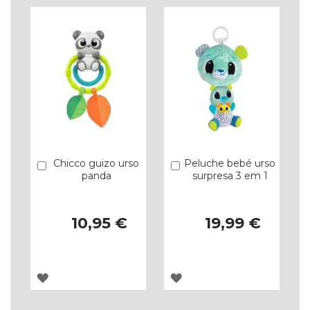
LISTA
LISTA
DE
DE
DESEJOS
DESEJOS
Chicco guizo urso
Peluche bebé urso
Comprar
Comprar
panda
surpresa 3 em 1
10,95 €
19,99 €
ADICIONAR
ADICIONAR
À
À