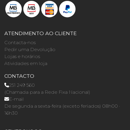
ATENDIMENTO AO CLIENTE
Contacta-nos
Pedir uma Devolução
Lojas e horários
Atividades em loja
CONTACTO
251 249 560
(Chamada para a Rede Fixa Nacional)
E-mail
De segunda a sexta-feira (exceto feriados) 08h00 ·
16h30