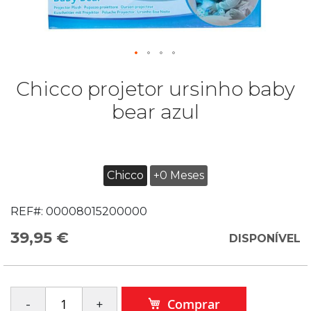
Chicco projetor ursinho baby
bear azul
Chicco
+0 Meses
REF#:
00008015200000
39,95 €
DISPONÍVEL
Comprar