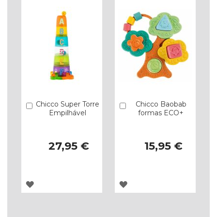
Chicco Super Torre
Chicco Baobab
Comprar
Comprar
Empilhável
formas ECO+
27,95 €
15,95 €
ADICIONAR
ADICIONAR
À
À