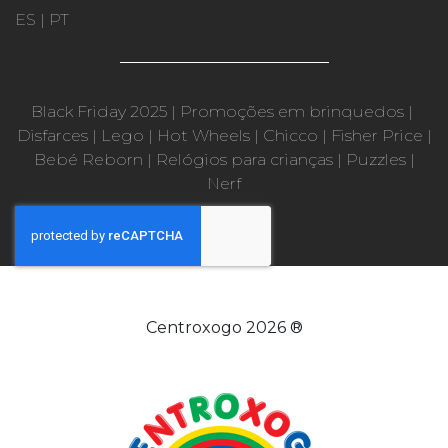
ES
|
PT
Black Friday 2025
|
Promoções em brinquedos
|
Disfarces
|
Lego
|
Hot Wheels
|
Chicco
|
Fisher Price
|
Bebé Reborn
|
Relógios para crianças
|
Puzzles
|
Nerf
Centroxogo 2026 ®