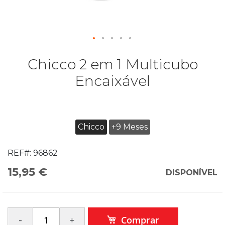
Chicco 2 em 1 Multicubo
Encaixável
Chicco
+9 Meses
REF#:
96862
15,95 €
DISPONÍVEL
Comprar