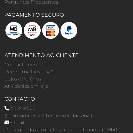
Perguntas Frequentes
PAGAMENTO SEGURO
ATENDIMENTO AO CLIENTE
Contacta-nos
Pedir uma Devolução
Lojas e horários
Atividades em loja
CONTACTO
251 249 560
(Chamada para a Rede Fixa Nacional)
E-mail
De segunda a sexta-feira (exceto feriados) 08h00 ·