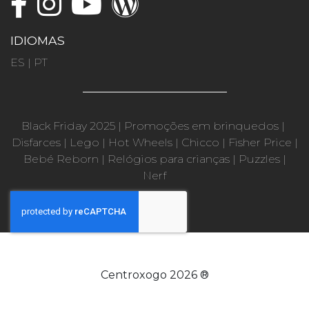
IDIOMAS
ES
|
PT
Black Friday 2025
|
Promoções em brinquedos
|
Disfarces
|
Lego
|
Hot Wheels
|
Chicco
|
Fisher Price
|
Bebé Reborn
|
Relógios para crianças
|
Puzzles
|
Nerf
Centroxogo 2026 ®