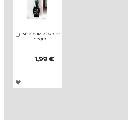
Kit verniz e batom
Comprar
negros
1,99 €
ADICIONAR
À
LISTA
DE
DESEJOS