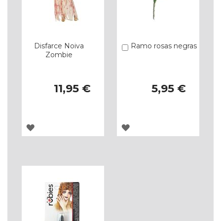
Disfarce Noiva
Ramo rosas negras
Comprar
Zombie
11,95 €
5,95 €
ADICIONAR
ADICIONAR
À
À
LISTA
LISTA
DE
DE
DESEJOS
DESEJOS