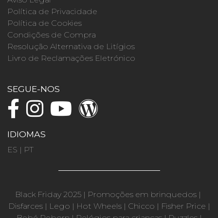
Política de Privacidade
Política de Cookies
Condições de Compra
Resolução Alternativa de Litígios
Livro de Reclamações Eletrónico
SEGUE-NOS
IDIOMAS
ES
|
PT
Black Friday 2025
|
Promoções em brinquedos
|
Disfarces
|
Lego
|
Hot Wheels
|
Chicco
|
Fisher Price
|
Bebé Reborn
|
Relógios para crianças
|
Puzzles
|