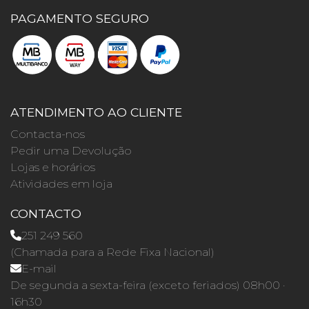
PAGAMENTO SEGURO
ATENDIMENTO AO CLIENTE
Contacta-nos
Pedir uma Devolução
Lojas e horários
Atividades em loja
CONTACTO
251 249 560
(Chamada para a Rede Fixa Nacional)
E-mail
De segunda a sexta-feira (exceto feriados) 08h00 ·
16h30