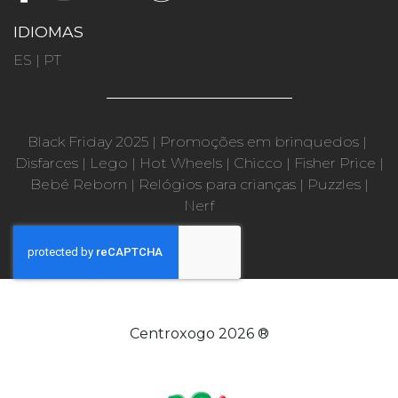
IDIOMAS
ES
|
PT
Black Friday 2025
|
Promoções em brinquedos
|
Disfarces
|
Lego
|
Hot Wheels
|
Chicco
|
Fisher Price
|
Bebé Reborn
|
Relógios para crianças
|
Puzzles
|
Nerf
Centroxogo 2026 ®