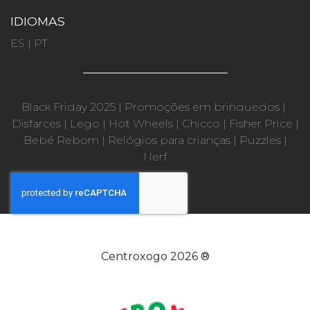
IDIOMAS
ES
|
PT
Black Friday 2025
|
Promoções em brinquedos
|
Disfarces
|
Lego
|
Hot Wheels
|
Chicco
|
Fisher Price
|
Bebé Reborn
|
Relógios para crianças
|
Puzzles
|
Nerf
Centroxogo 2026 ®