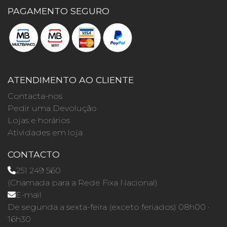
PAGAMENTO SEGURO
ATENDIMENTO AO CLIENTE
Contacta-nos
Pedir uma Devolução
Lojas e horários
Atividades em loja
CONTACTO
251 249 560
(Chamada para a Rede Fixa Nacional)
E-mail
De segunda a sexta-feira (exceto feriados) 08h00 ·
16h30