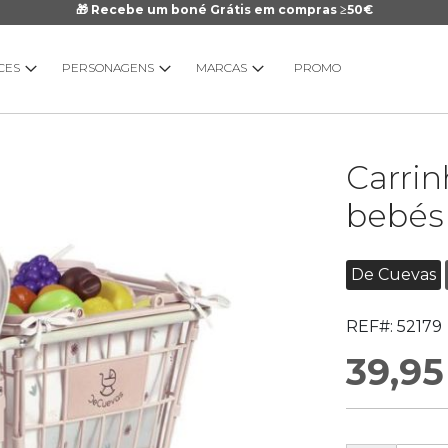
🎁 Recebe um boné Grátis em compras ≥50€
CES
PERSONAGENS
MARCAS
PROMO
Saltar
Carri
para
o
bebés 
início
da
Galeria
De Cuevas
de
imagens
REF#:
52179
39,95