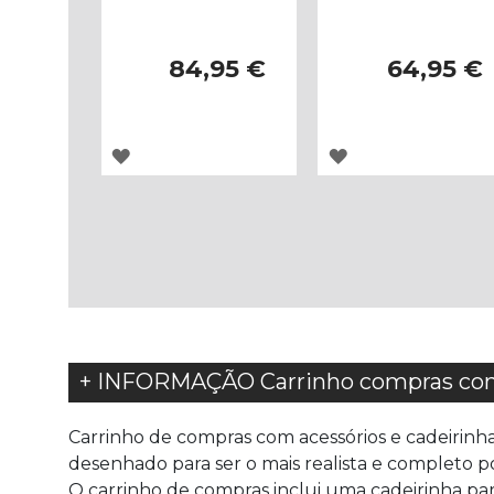
84,95 €
64,95 €
ADICIONAR
ADICIONAR
À
À
LISTA
LISTA
DE
DE
DESEJOS
DESEJOS
+ INFORMAÇÃO Carrinho compras com 
Carrinho de compras com acessórios e cadeirinha 
desenhado para ser o mais realista e completo po
O carrinho de compras inclui uma cadeirinha para