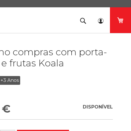
O 
nho compras com porta-
e frutas Koala
+3 Anos
 €
DISPONÍVEL