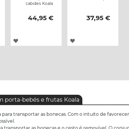
cabides Koala
44,95 €
37,95 €
ADICIONAR
ADICIONAR
À
À
LISTA
LISTA
DE
DE
DESEJOS
DESEJOS
porta-bebés e frutas Koala
para transportar as bonecas. Com o intuito de favorecer a
ssível.
 transportar as bonecas e o cesto é removível. O conjunt