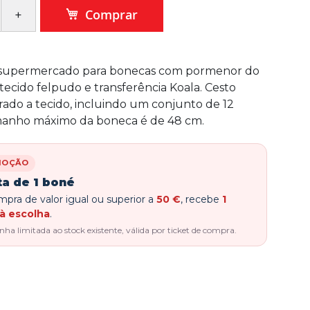
Comprar
 supermercado para bonecas com pormenor do
tecido felpudo e transferência Koala. Cesto
rado a tecido, incluindo um conjunto de 12
amanho máximo da boneca é de 48 cm.
MOÇÃO
ta de 1 boné
pra de valor igual ou superior a
50 €
, recebe
1
à escolha
.
a limitada ao stock existente, válida por ticket de compra.