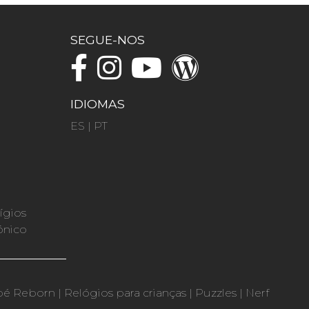
SEGUE-NOS
IDIOMAS
ES
|
PT
ígios
ónico
bé Reborn
|
Relógios para crianças
|
Puzzles
|
Nerf