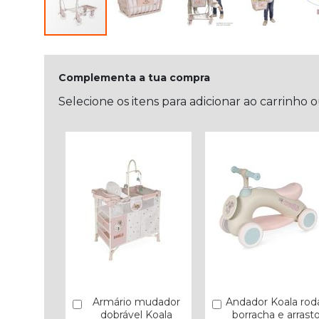
Complementa a tua compra
Selecione os itens para adicionar ao carrinho 
Armário mudador
Andador Koala rod
Comprar
Comprar
dobrável Koala
borracha e arrast