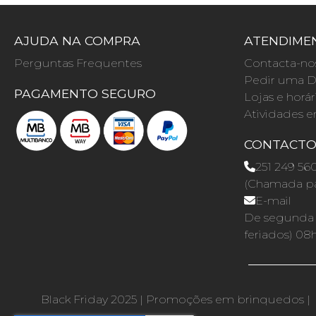
AJUDA NA COMPRA
ATENDIMEN
Perguntas Frequentes
Contacta-no
Pedir uma D
PAGAMENTO SEGURO
Lojas e horár
Atividades e
CONTACT
251 249 56
(Chamada par
E-mail
De segunda a
feriados) 08
Black Friday 2025
|
Promoções em brinquedos
|