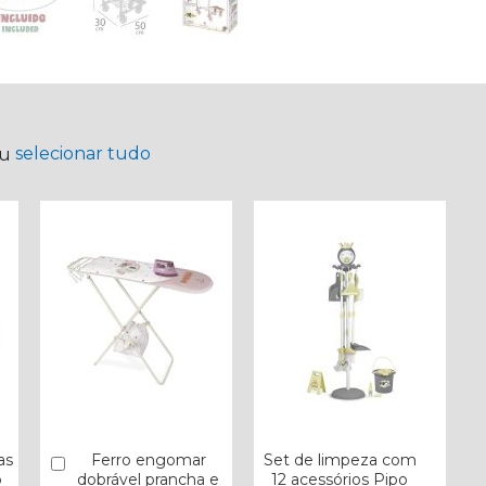
selecionar tudo
ou
as
Ferro engomar
Set de limpeza com
Comprar
o
dobrável prancha e
12 acessórios Pipo