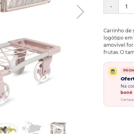
Carrinho de
logótipo em 
amovível for
frutas. O t
PRO
Ofer
Na com
boné 
Campanh