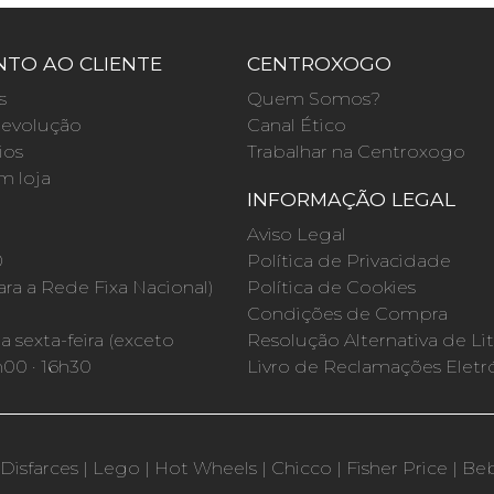
TO AO CLIENTE
CENTROXOGO
s
Quem Somos?
evolução
Canal Ético
ios
Trabalhar na Centroxogo
m loja
INFORMAÇÃO LEGAL
O
Aviso Legal
0
Política de Privacidade
a a Rede Fixa Nacional)
Política de Cookies
Condições de Compra
 sexta-feira (exceto
Resolução Alternativa de Lit
h00 · 16h30
Livro de Reclamações Eletr
Disfarces
|
Lego
|
Hot Wheels
|
Chicco
|
Fisher Price
|
Be