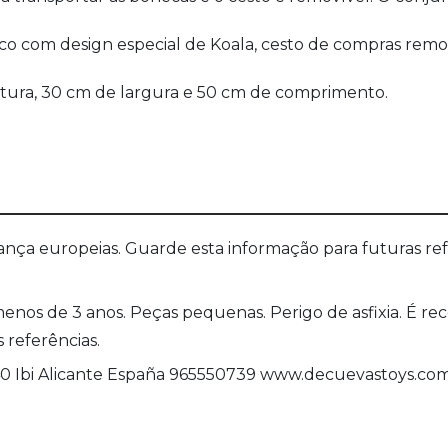
 com design especial de Koala, cesto de compras removí
ltura, 30 cm de largura e 50 cm de comprimento.
a europeias. Guarde esta informação para futuras refer
menos de 3 anos. Peças pequenas. Perigo de asfixia. É
referências.
440 Ibi Alicante España 965550739 www.decuevastoys.co