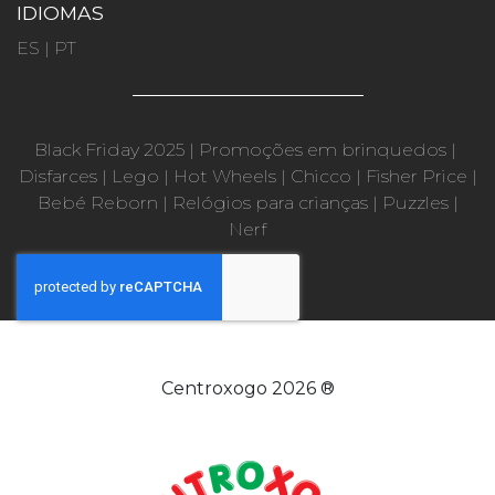
IDIOMAS
ES
|
PT
Black Friday 2025
|
Promoções em brinquedos
|
Disfarces
|
Lego
|
Hot Wheels
|
Chicco
|
Fisher Price
|
Bebé Reborn
|
Relógios para crianças
|
Puzzles
|
Nerf
Centroxogo 2026 ®