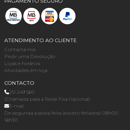
PAGAMENTO SEGURO
ATENDIMENTO AO CLIENTE
Contacta-nos
Pedir uma Devolução
Lojas e horários
Atividades em loja
CONTACTO
251 249 560
(Chamada para a Rede Fixa Nacional)
E-mail
De segunda a sexta-feira (exceto feriados) 08h00 ·
16h30