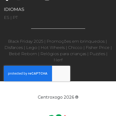
IDIOMAS
ES
|
PT
Black Friday 2025
|
Promoções em brinquedos
|
Disfarces
|
Lego
|
Hot Wheels
|
Chicco
|
Fisher Price
|
Bebé Reborn
|
Relógios para crianças
|
Puzzles
|
Nerf
Centroxogo 2026 ®