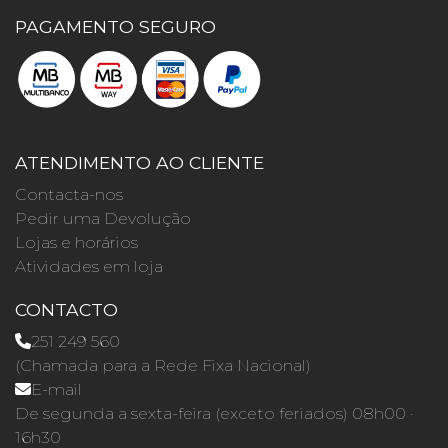
PAGAMENTO SEGURO
ATENDIMENTO AO CLIENTE
Contacta-nos
Pedir uma Devolução
Lojas e horários
Atividades em loja
CONTACTO
251 249 560
(Chamada para a Rede Fixa Nacional)
E-mail
De segunda a sexta-feira (exceto feriados) 08h00 ·
16h30