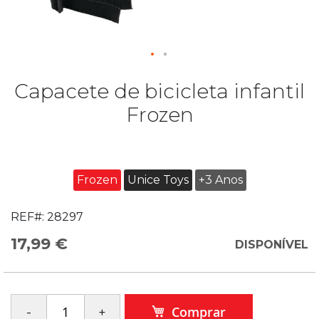
Capacete de bicicleta infantil
Frozen
Frozen
Unice Toys
+3 Anos
REF#:
28297
17,99 €
DISPONÍVEL
Comprar