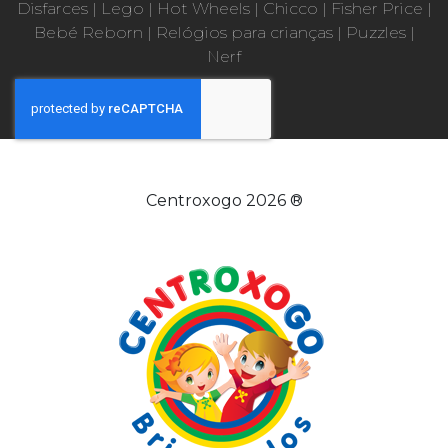
Disfarces
|
Lego
|
Hot Wheels
|
Chicco
|
Fisher Price
|
Bebé Reborn
|
Relógios para crianças
|
Puzzles
|
Nerf
Centroxogo 2026 ®