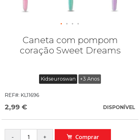
Caneta com pompom
coração Sweet Dreams
Kidseuroswan
+3 Anos
REF#:
KL11696
2,99 €
DISPONÍVEL
Comprar