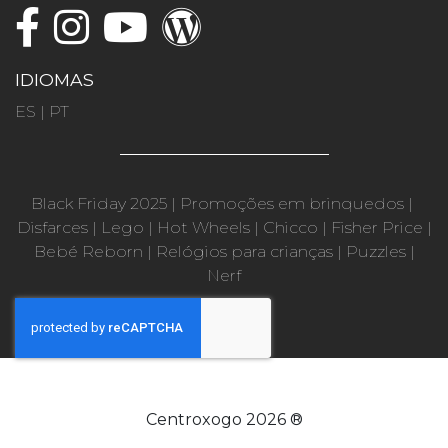
IDIOMAS
ES
|
PT
Black Friday 2025
|
Promoções em brinquedos
|
Disfarces
|
Lego
|
Hot Wheels
|
Chicco
|
Fisher Price
|
Bebé Reborn
|
Relógios para crianças
|
Puzzles
|
Nerf
Centroxogo 2026 ®