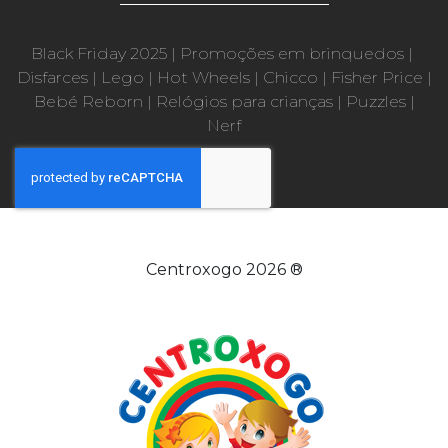
Black Friday 2025
|
Promoções em brinquedos
|
Disfarces
|
Lego
|
Hot Wheels
|
Chicco
|
Fisher Price
|
Bebé Reborn
|
Relógios para crianças
|
Puzzles
|
Nerf
Centroxogo 2026 ®