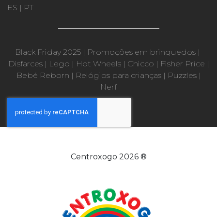
ES
|
PT
Black Friday 2025
|
Promoções em brinquedos
|
Disfarces
|
Lego
|
Hot Wheels
|
Chicco
|
Fisher Price
|
Bebé Reborn
|
Relógios para crianças
|
Puzzles
|
Nerf
Centroxogo 2026 ®