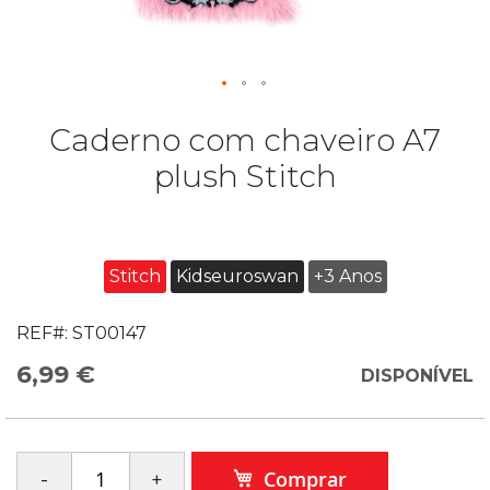
Caderno com chaveiro A7
plush Stitch
Stitch
Kidseuroswan
+3 Anos
REF#:
ST00147
6,99 €
DISPONÍVEL
Comprar