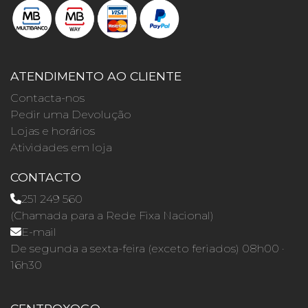
ATENDIMENTO AO CLIENTE
Contacta-nos
Pedir uma Devolução
Lojas e horários
Atividades em loja
CONTACTO
251 249 560
(Chamada para a Rede Fixa Nacional)
E-mail
De segunda a sexta-feira (exceto feriados) 08h00 ·
16h30