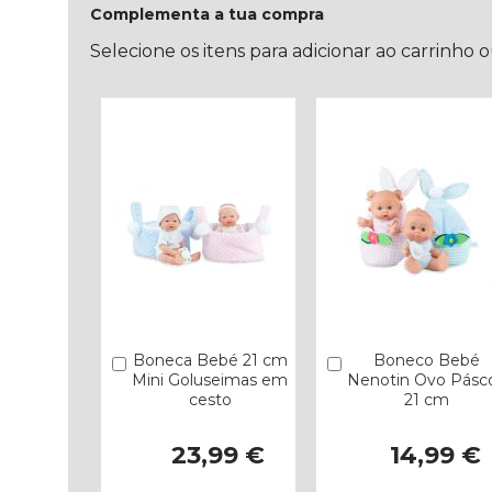
Complementa a tua compra
Selecione os itens para adicionar ao carrinho 
Boneca Bebé 21 cm
Boneco Bebé
Comprar
Comprar
Mini Goluseimas em
Nenotin Ovo Pásc
cesto
21 cm
23,99 €
14,99 €