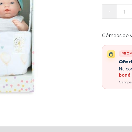
Gémeos de vi
PRO
Ofer
Na com
boné 
Campanh