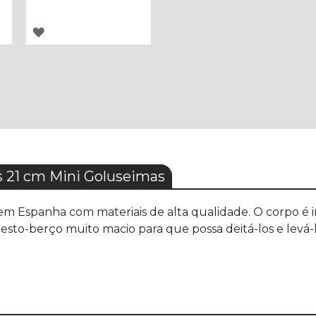
ADICIONAR
À
LISTA
DE
DESEJOS
21 cm Mini Goluseimas
 Espanha com materiais de alta qualidade. O corpo é int
cesto-berço muito macio para que possa deitá-los e levá-