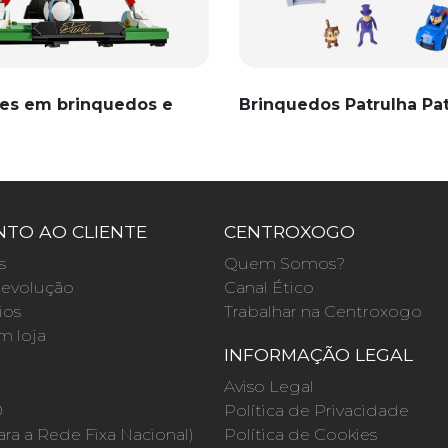
es em brinquedos e
Brinquedos Patrulha Pa
TO AO CLIENTE
CENTROXOGO
s
Quem Somos?
evolução
Canal Ético
ios
Trabalhar na Centroxogo
m loja
INFORMAÇÃO LEGAL
O
Aviso Legal
0
Política de Privacidade
a a Rede Fixa Nacional)
Política de Cookies