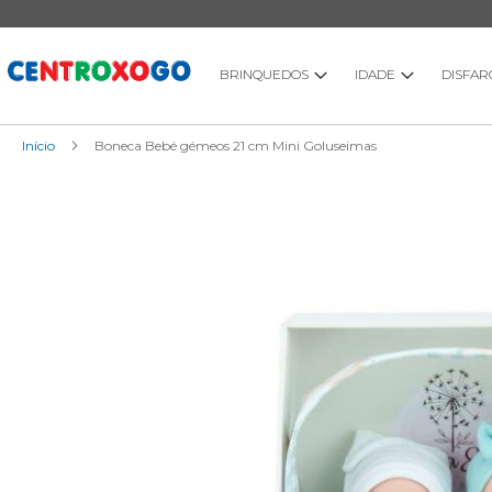
Ir
para
o
Conteúdo
BRINQUEDOS
IDADE
DISFAR
Início
Boneca Bebé gémeos 21 cm Mini Goluseimas
Saltar
para
o
final
da
Galeria
de
imagens