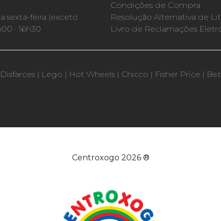
Condições de Compra
 sexta-feira (exceto
Resolução Alternativa de Lit
h00 · 16h30
Livro de Reclamações Eletr
Disfarces
|
Lego
|
Hot Wheels
|
Chicco
|
Fisher Price
|
Be
Centroxogo 2026 ®