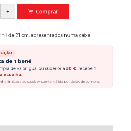
Comprar
nil de 21 cm, apresentados numa caixa
MOÇÃO
ta de 1 boné
pra de valor igual ou superior a
50 €
, recebe
1
à escolha
.
a limitada ao stock existente, válida por ticket de compra.