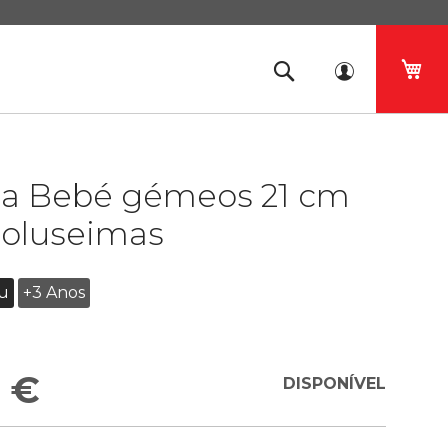
O 
a Bebé gémeos 21 cm
Goluseimas
au
+3 Anos
 €
DISPONÍVEL