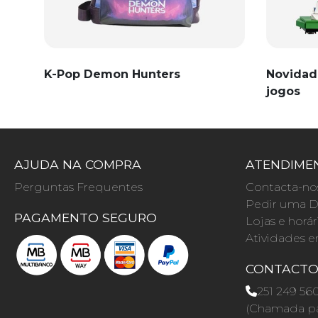
K-Pop Demon Hunters
Novidad
jogos
AJUDA NA COMPRA
ATENDIMEN
Perguntas Frequentes
Contacta-no
Pedir uma D
PAGAMENTO SEGURO
Lojas e horár
Atividades e
CONTACT
251 249 56
(Chamada par