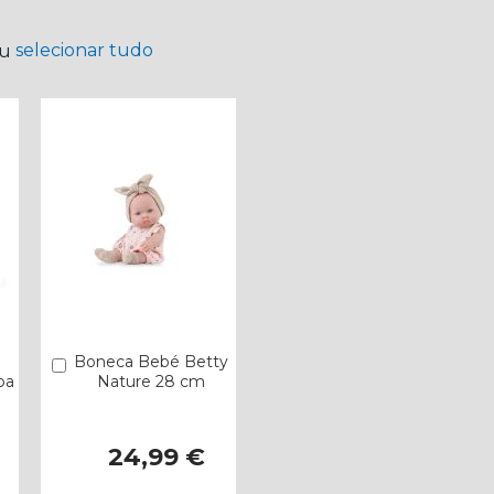
selecionar tudo
ou
Boneca Bebé Betty
Comprar
oa
Nature 28 cm
24,99 €