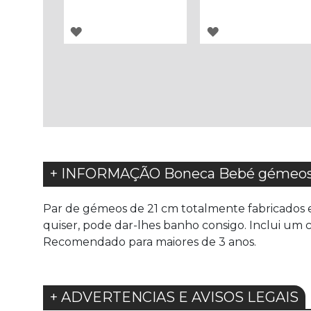
ADICIONAR
ADICIONAR
À
À
LISTA
LISTA
DE
DE
DESEJOS
DESEJOS
+ INFORMAÇÃO Boneca Bebé gémeos 
Par de gémeos de 21 cm totalmente fabricados em
quiser, pode dar-lhes banho consigo. Inclui um 
Recomendado para maiores de 3 anos.
+ ADVERTENCIAS E AVISOS LEGAIS