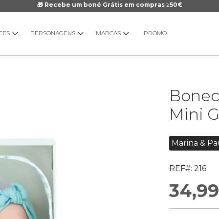
🎁 Recebe um boné Grátis em compras ≥50€
CES
PERSONAGENS
MARCAS
PROMO
Saltar
Bonec
para
o
Mini 
início
da
Galeria
Marina & P
de
imagens
REF#:
216
34,99