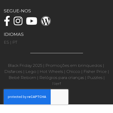
SEGUE-NOS
IDIOMAS
ES
|
PT
Black Friday 2025
|
Promoções em brinquedos
|
Disfarces
|
Lego
|
Hot Wheels
|
Chicco
|
Fisher Price
|
Bebé Reborn
|
Relógios para crianças
|
Puzzles
|
Nerf