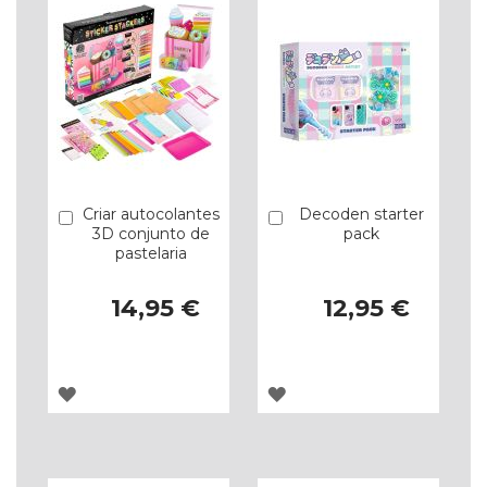
Criar autocolantes
Decoden starter
Comprar
Comprar
3D conjunto de
pack
pastelaria
14,95 €
12,95 €
ADICIONAR
ADICIONAR
À
À
LISTA
LISTA