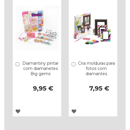
DE
DE
DESEJOS
DESEJOS
Diamantiny pintar
Cria molduras para
Comprar
Comprar
com diamanetes
fotos com
Big gems
diamantes
9,95 €
7,95 €
ADICIONAR
ADICIONAR
À
À