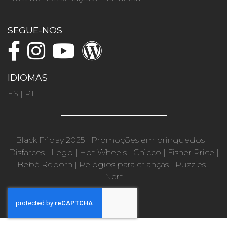
SEGUE-NOS
IDIOMAS
ES
|
PT
Black Friday 2025
|
Promoções em brinquedos
|
Disfarces
|
Lego
|
Hot Wheels
|
Chicco
|
Fisher Price
|
Bebé Reborn
|
Relógios para crianças
|
Puzzles
|
Nerf