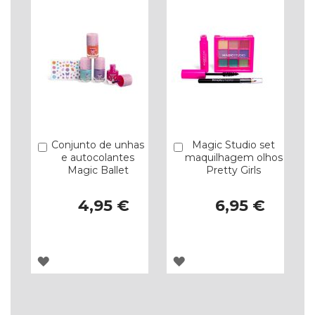
Conjunto de unhas
Magic Studio set
Comprar
Comprar
e autocolantes
maquilhagem olhos
Magic Ballet
Pretty Girls
4,95 €
6,95 €
ADICIONAR
ADICIONAR
À
À
LISTA
LISTA