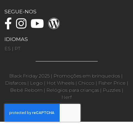
SEGUE-NOS
IDIOMAS
ES
|
PT
Black Friday 2025
|
Promoções em brinquedos
|
Disfarces
|
Lego
|
Hot Wheels
|
Chicco
|
Fisher Price
|
Bebé Reborn
|
Relógios para crianças
|
Puzzles
|
Nerf