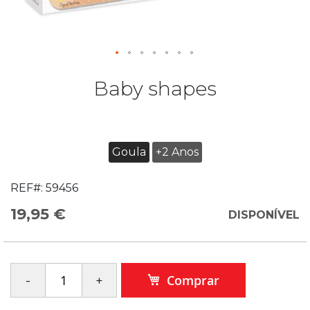
Baby shapes
Goula
+2 Anos
REF#:
59456
19,95 €
DISPONÍVEL
Comprar