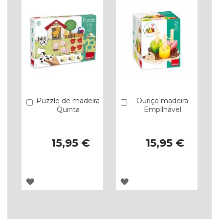
Puzzle de madeira
Ouriço madeira
Comprar
Comprar
Quinta
Empilhável
15,95 €
15,95 €
ADICIONAR
ADICIONAR
À
À
LISTA
LISTA