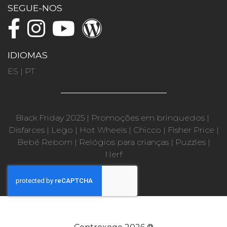
SEGUE-NOS
IDIOMAS
ES
|
PT
Black Friday 2025
|
Promoções em brinquedos
|
Disfarces
|
Lego
|
Hot Wheels
|
Chicco
|
Fisher Price
|
Bebé Reborn
|
Relógios para crianças
|
Puzzles
|
Nerf