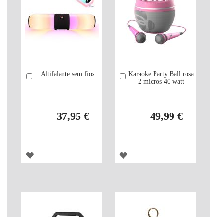
Altifalante sem fios
Karaoke Party Ball rosa
Comprar
Comprar
2 micros 40 watt
37,95 €
49,99 €
ADICIONAR
ADICIONAR
À
À
LISTA
LISTA
DE
DE