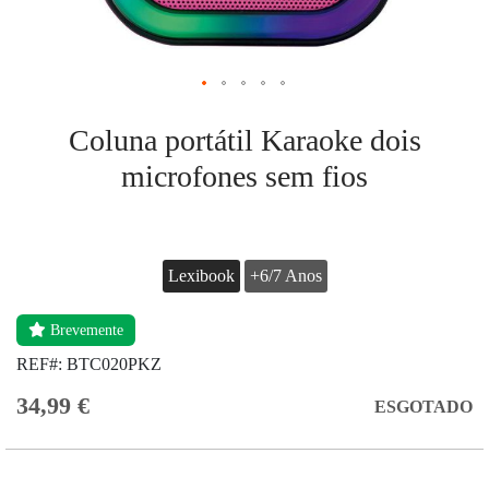
Coluna portátil Karaoke dois
microfones sem fios
Lexibook
+6/7 Anos
Brevemente
REF#:
BTC020PKZ
34,99 €
ESGOTADO