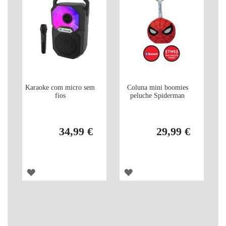
DESEJOS
DESEJOS
Karaoke com micro sem
Coluna mini boomies
fios
peluche Spiderman
34,99 €
29,99 €
ADICIONAR
ADICIONAR
À
À
LISTA
LISTA
DE
DE