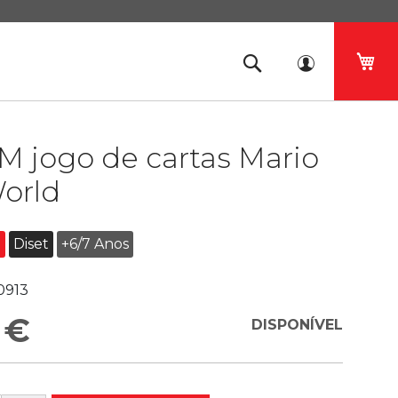
O 
M jogo de cartas Mario
orld
o
Diset
+6/7 Anos
0913
 €
DISPONÍVEL