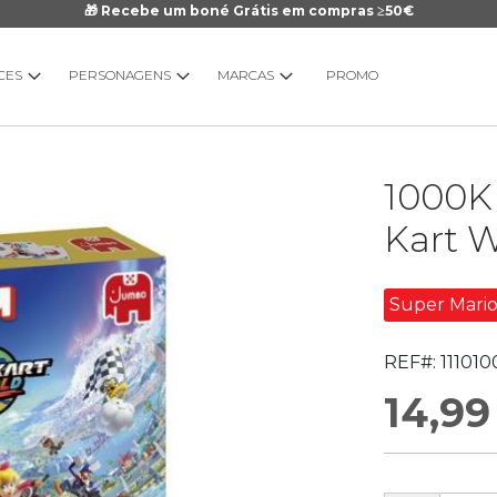
🎁 Recebe um boné Grátis em compras ≥50€
CES
PERSONAGENS
MARCAS
PROMO
Saltar
1000K
para
o
Kart W
início
da
Galeria
Super Mari
de
imagens
REF#:
111010
14,99