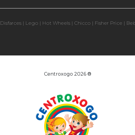
Disfarces
|
Lego
|
Hot Wheels
|
Chicco
|
Fisher Price
|
Be
Centroxogo 2026 ®