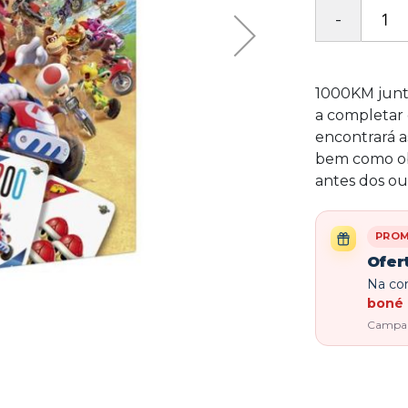
1000KM junta
a completar o
encontrará a
bem como ob
antes dos ou
PRO
Ofer
Na com
boné 
Campanh