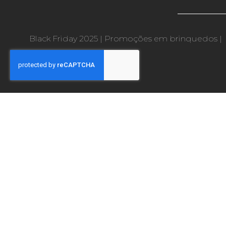
Black Friday 2025
|
Promoções em brinquedos
|