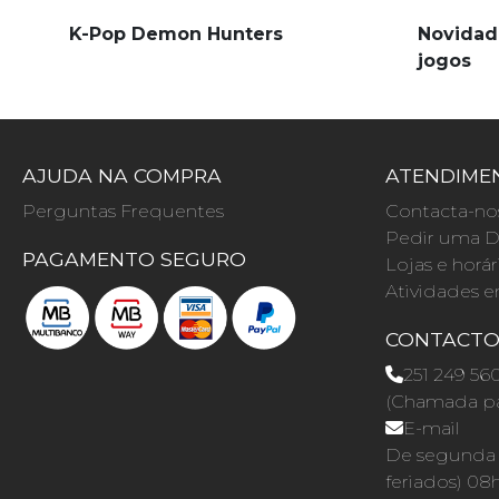
K-Pop Demon Hunters
Novidad
jogos
AJUDA NA COMPRA
ATENDIMEN
Perguntas Frequentes
Contacta-no
Pedir uma D
PAGAMENTO SEGURO
Lojas e horár
Atividades e
CONTACT
251 249 56
(Chamada par
E-mail
De segunda a
feriados) 08