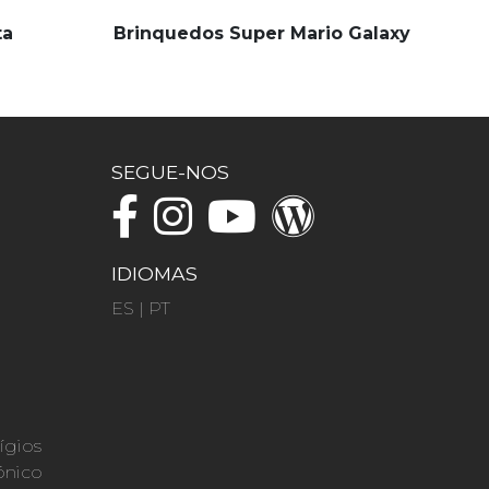
ta
Brinquedos Super Mario Galaxy
SEGUE-NOS
IDIOMAS
ES
|
PT
ígios
ónico