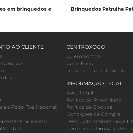
es em brinquedos e
Brinquedos Patrulha Pa
TO AO CLIENTE
CENTROXOGO
s
Quem Somos?
evolução
Canal Ético
ios
Trabalhar na Centroxogo
m loja
INFORMAÇÃO LEGAL
O
Aviso Legal
0
Política de Privacidade
a a Rede Fixa Nacional)
Política de Cookies
Condições de Compra
 sexta-feira (exceto
Resolução Alternativa de Lit
h00 · 16h30
Livro de Reclamações Eletr