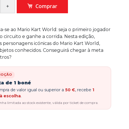
Comprar
-se ao Mario Kart World: seja o primeiro jogador
 circuito e ganhe a corrida. Nesta edição,
s personagens icónicas do Mario Kart World,
jetos conhecidos. Conseguirá chegar à meta
tros?
MOÇÃO
ta de 1 boné
pra de valor igual ou superior a
50 €
, recebe
1
à escolha
.
a limitada ao stock existente, válida por ticket de compra.