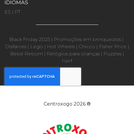
IDIOMAS
ES
|
PT
Black Friday 2025
|
Promoções em brinquedos
|
Disfarces
|
Lego
|
Hot Wheels
|
Chicco
|
Fisher Price
|
Bebé Reborn
|
Relógios para crianças
|
Puzzles
|
Nerf
Centroxogo 2026 ®