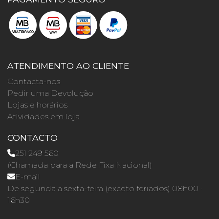
ATENDIMENTO AO CLIENTE
Contacta-nos
Pedir uma Devolução
Lojas e horários
Atividades em loja
CONTACTO
251 249 560
(Chamada para a Rede Fixa Nacional)
E-mail
De segunda a sexta-feira (exceto feriados) 08h00 ·
16h30