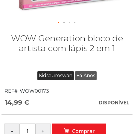
WOW Generation bloco de
artista com lápis 2 em 1
Kidseuroswan
+4 Anos
REF#:
WOW00173
14,99 €
DISPONÍVEL
Comprar