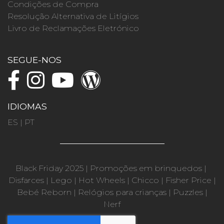
Condições de Compra
Resolução Alternativa de Litígios
Livro de Reclamações Eletrónico
SEGUE-NOS
IDIOMAS
ES
|
PT
Black Friday 2025
|
Promoções em brinquedos
|
Disfarces
|
Lego
|
Hot Wheels
|
Chicco
|
Fisher Price
|
Bebé Reborn
|
Relógios para crianças
|
Puzzles
|
Nerf