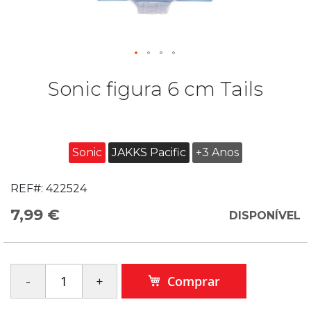
Sonic figura 6 cm Tails
Sonic
JAKKS Pacific
+3 Anos
REF#:
422524
7,99 €
DISPONÍVEL
Comprar