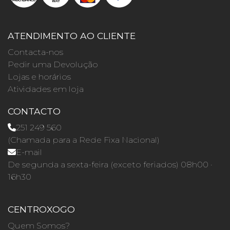
ATENDIMENTO AO CLIENTE
Contacta-nos
Pedir uma Devolução
Lojas e horários
Atividades em loja
CONTACTO
251 249 560
(Chamada para a Rede Fixa Nacional)
E-mail
De segunda a sexta-feira (exceto feriados) 08h00 ·
16h30
CENTROXOGO
Quem Somos?