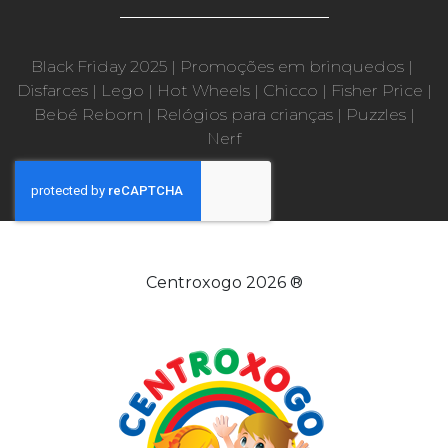
Black Friday 2025
|
Promoções em brinquedos
|
Disfarces
|
Lego
|
Hot Wheels
|
Chicco
|
Fisher Price
|
Bebé Reborn
|
Relógios para crianças
|
Puzzles
|
Nerf
Centroxogo 2026 ®