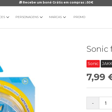
🎁 Recebe um boné Grátis em compras ≥50€
CES
PERSONAGENS
MARCAS
PROMO
Saltar
Sonic 
para
o
início
Sonic
JAKK
da
Galeria
7,99 
de
imagens