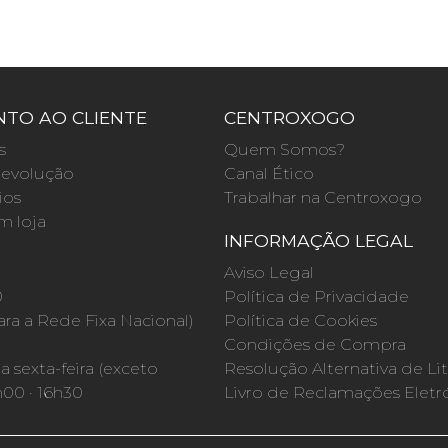
TO AO CLIENTE
CENTROXOGO
s
Quem Somos?
evolução
Canal Ético
ios
Trabalhar na Centroxogo
m loja
INFORMAÇÃO LEGAL
O
Aviso Legal
0
Política de Privacidade
a a Rede Fixa Nacional)
Política de Cookies
Condições de Compra
 sexta-feira (exceto
Resolução Alternativa de Lit
h00 · 16h30
Livro de Reclamações Eletr