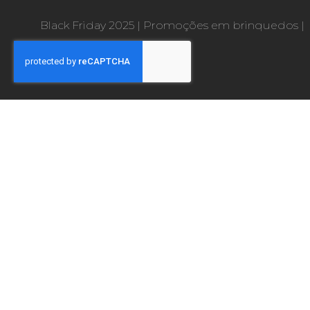
Black Friday 2025
|
Promoções em brinquedos
|