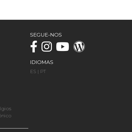
SEGUE-NOS
IDIOMAS
ES
|
PT
ígios
ónico