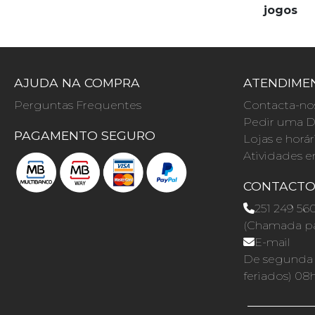
jogos
AJUDA NA COMPRA
ATENDIMEN
Perguntas Frequentes
Contacta-no
Pedir uma D
PAGAMENTO SEGURO
Lojas e horár
Atividades e
CONTACT
251 249 56
(Chamada par
E-mail
De segunda a
feriados) 08