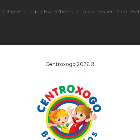
Disfarces
|
Lego
|
Hot Wheels
|
Chicco
|
Fisher Price
|
Be
Centroxogo 2026 ®