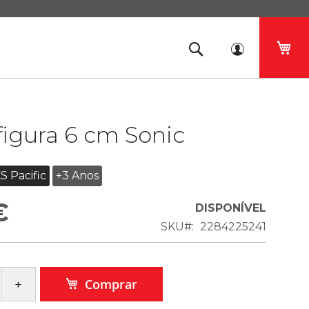
O 
figura 6 cm Sonic
S Pacific
+3 Anos
€
DISPONÍVEL
SKU
2284225241
Comprar