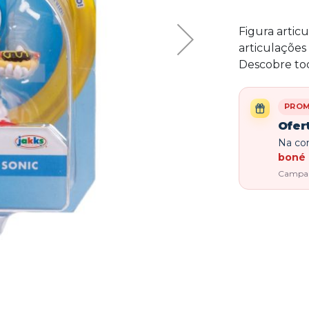
Figura artic
articulações 
Descobre tod
PRO
Ofer
Na com
boné 
Campanh