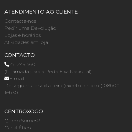
ATENDIMENTO AO CLIENTE
Contacta-nos
Pedir uma Devolução
Lojas e horários
Atividades em loja
CONTACTO
251 249 560
(Chamada para a Rede Fixa Nacional)
E-mail
De segunda a sexta-feira (exceto feriados) 08h00 ·
16h30
CENTROXOGO
Quem Somos?
Canal Ético