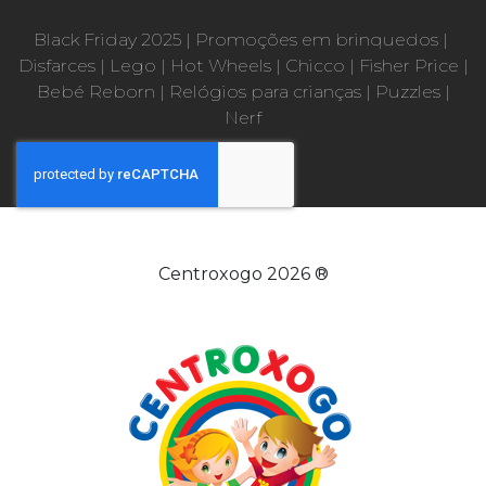
Black Friday 2025
|
Promoções em brinquedos
|
Disfarces
|
Lego
|
Hot Wheels
|
Chicco
|
Fisher Price
|
Bebé Reborn
|
Relógios para crianças
|
Puzzles
|
Nerf
Centroxogo 2026 ®