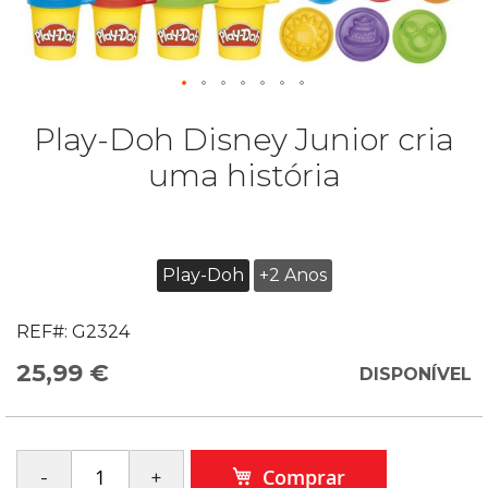
Play-Doh Disney Junior cria
uma história
Play-Doh
+2 Anos
REF#:
G2324
25,99 €
DISPONÍVEL
Comprar