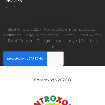
IDIOMAS
ES
|
PT
Black Friday 2025
|
Promoções em brinquedos
|
Disfarces
|
Lego
|
Hot Wheels
|
Chicco
|
Fisher Price
|
Bebé Reborn
|
Relógios para crianças
|
Puzzles
|
Nerf
Centroxogo 2026 ®