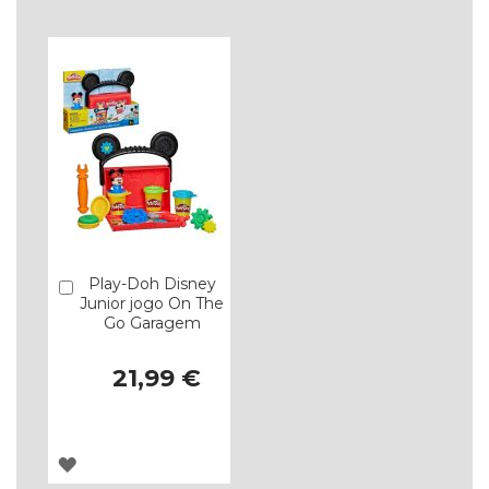
LISTA
LISTA
DE
DE
DESEJOS
DESEJOS
Play-Doh Disney
Comprar
Junior jogo On The
Go Garagem
21,99 €
ADICIONAR