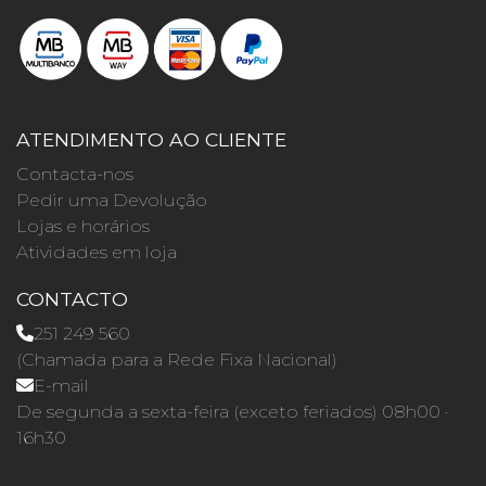
ATENDIMENTO AO CLIENTE
Contacta-nos
Pedir uma Devolução
Lojas e horários
Atividades em loja
CONTACTO
251 249 560
(Chamada para a Rede Fixa Nacional)
E-mail
De segunda a sexta-feira (exceto feriados) 08h00 ·
16h30