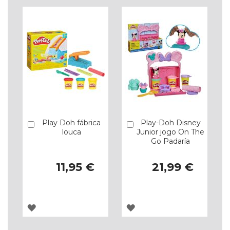
Play Doh fábrica
Play-Doh Disney
Comprar
Comprar
louca
Junior jogo On The
Go Padaría
11,95 €
21,99 €
ADICIONAR
ADICIONAR
À
À