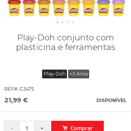
Play-Doh conjunto com
plasticina e ferramentas
Play-Doh
+3 Anos
REF#:
G3475
21,99 €
DISPONÍVEL
Comprar