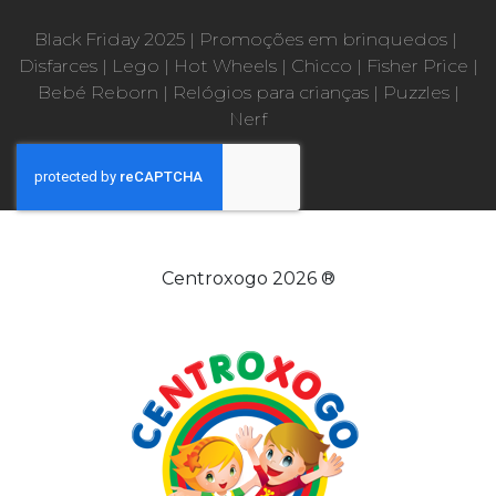
Black Friday 2025
|
Promoções em brinquedos
|
Disfarces
|
Lego
|
Hot Wheels
|
Chicco
|
Fisher Price
|
Bebé Reborn
|
Relógios para crianças
|
Puzzles
|
Nerf
Centroxogo 2026 ®