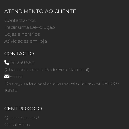
ATENDIMENTO AO CLIENTE
Contacta-nos
Pedir uma Devolução
Lojas e horários
Atividades em loja
CONTACTO
251 249 560
(Chamada para a Rede Fixa Nacional)
E-mail
De segunda a sexta-feira (exceto feriados) 08h00 ·
16h30
CENTROXOGO
Quem Somos?
Canal Ético