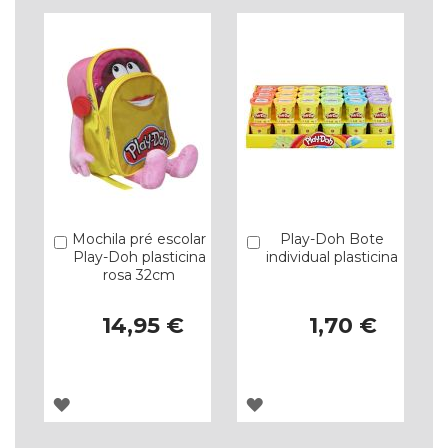
Mochila pré escolar
Play-Doh Bote
Comprar
Comprar
Play-Doh plasticina
individual plasticina
rosa 32cm
14,95 €
1,70 €
ADICIONAR
ADICIONAR
À
À