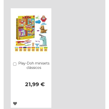
LISTA
LISTA
DE
DE
DESEJOS
DESEJOS
Play-Doh minisets
Comprar
clássicos
21,99 €
ADICIONAR