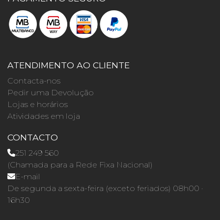
ATENDIMENTO AO CLIENTE
Contacta-nos
Pedir uma Devolução
Lojas e horários
Atividades em loja
CONTACTO
251 249 560
(Chamada para a Rede Fixa Nacional)
E-mail
De segunda a sexta-feira (exceto feriados) 08h00 ·
16h30