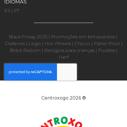
IDIOMAS
ES
|
PT
Black Friday 2025
|
Promoções em brinquedos
|
Disfarces
|
Lego
|
Hot Wheels
|
Chicco
|
Fisher Price
|
Bebé Reborn
|
Relógios para crianças
|
Puzzles
|
Nerf
Centroxogo 2026 ®