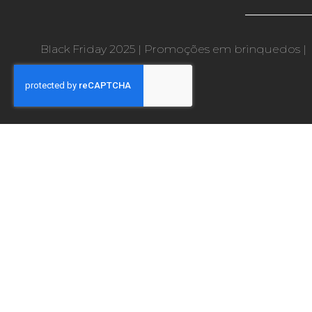
Black Friday 2025
|
Promoções em brinquedos
|