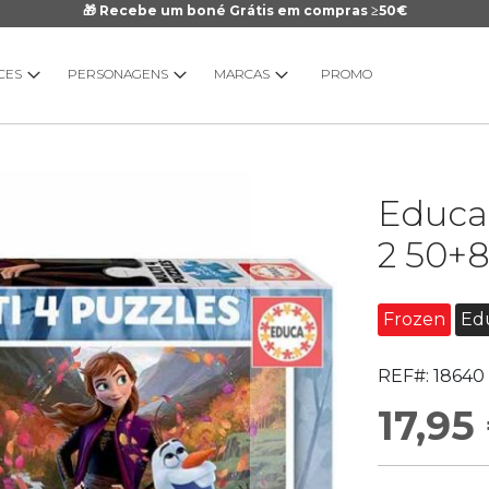
🎁 Recebe um boné Grátis em compras ≥50€
CES
PERSONAGENS
MARCAS
PROMO
Saltar
Educa 
para
o
2 50+
início
da
Galeria
Frozen
Ed
de
imagens
REF#:
18640
17,95