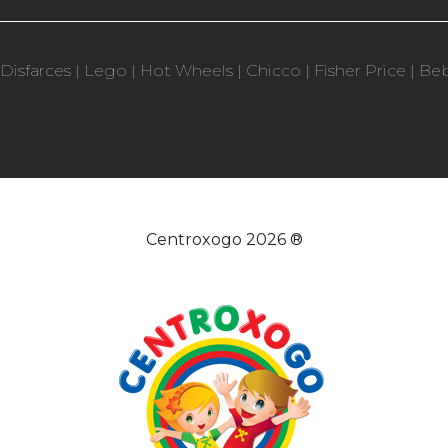
Disfarces
|
Lego
|
Hot Wheels
|
Chicco
|
Fisher Price
|
Be
Centroxogo 2026 ®