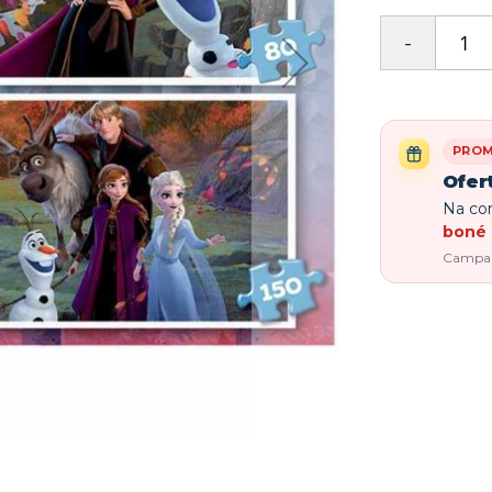
PRO
Ofer
Na com
boné 
Campanh