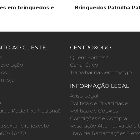
es em brinquedos e
Brinquedos Patrulha Pa
TO AO CLIENTE
CENTROXOGO
s
Quem Somos?
evolução
Canal Ético
ios
Trabalhar na Centroxogo
m loja
INFORMAÇÃO LEGAL
O
Aviso Legal
0
Política de Privacidade
a a Rede Fixa Nacional)
Política de Cookies
Condições de Compra
 sexta-feira (exceto
Resolução Alternativa de Lit
h00 · 16h30
Livro de Reclamações Eletr