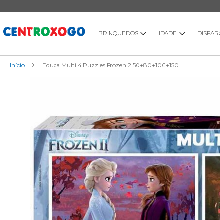
Ir
para
o
Conteúdo
BRINQUEDOS
IDADE
DISFAR
Início
Educa Multi 4 Puzzles Frozen 2 50+80+100+150
Saltar
para
o
final
da
Galeria
de
imagens