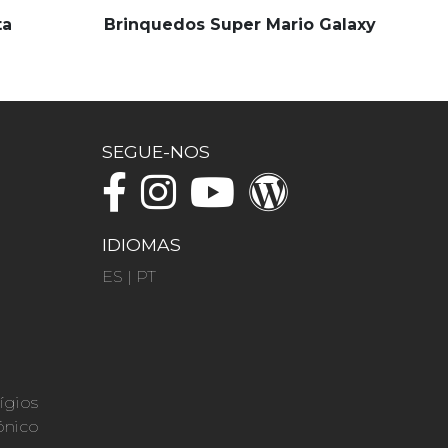
ta
Brinquedos Super Mario Galaxy
SEGUE-NOS
IDIOMAS
ES
|
PT
ígios
ónico