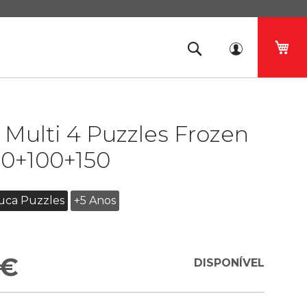
O 
Multi 4 Puzzles Frozen
80+100+150
uca Puzzles
+5 Anos
 €
DISPONÍVEL