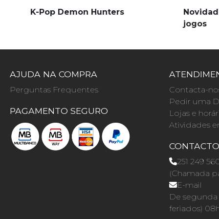
K-Pop Demon Hunters
Novidad
jogos
AJUDA NA COMPRA
ATENDIMEN
Perguntas Frequentes
Contacta-no
Pedir uma D
PAGAMENTO SEGURO
Lojas e horár
Atividades e
CONTACT
251 249 56
(Chamada par
E-mail
De segunda a
feriados) 08