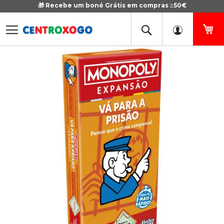
🎁 Recebe um boné Grátis em compras ≥50€
Ir
para
o
O 
Conteúdo
Saltar
Sa
para
p
o
o
final
in
da
d
Galeria
Ga
de
d
imagens
i