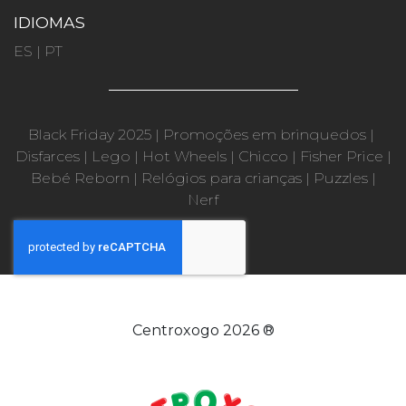
IDIOMAS
ES
|
PT
Black Friday 2025
|
Promoções em brinquedos
|
Disfarces
|
Lego
|
Hot Wheels
|
Chicco
|
Fisher Price
|
Bebé Reborn
|
Relógios para crianças
|
Puzzles
|
Nerf
Centroxogo 2026 ®