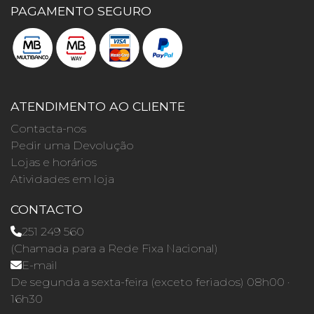
PAGAMENTO SEGURO
ATENDIMENTO AO CLIENTE
Contacta-nos
Pedir uma Devolução
Lojas e horários
Atividades em loja
CONTACTO
251 249 560
(Chamada para a Rede Fixa Nacional)
E-mail
De segunda a sexta-feira (exceto feriados) 08h00 ·
16h30