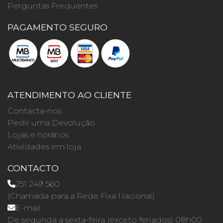
Perguntas Frequentes
PAGAMENTO SEGURO
ATENDIMENTO AO CLIENTE
Contacta-nos
Pedir uma Devolução
Lojas e horários
Atividades em loja
CONTACTO
251 249 560
(Chamada para a Rede Fixa Nacional)
E-mail
De segunda a sexta-feira (exceto feriados) 08h00 ·