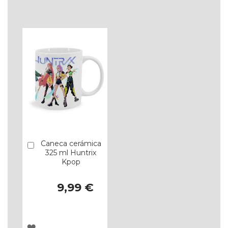
À
À
LISTA
LISTA
DE
DE
DESEJOS
DESEJOS
Caneca cerámica
Comprar
325 ml Huntrix
Kpop
9,99 €
ADICIONAR