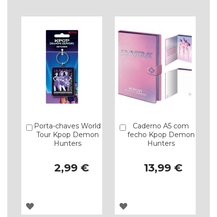
LISTA
LISTA
DE
DE
DESEJOS
DESEJOS
Porta-chaves World
Caderno A5 com
Comprar
Comprar
Tour Kpop Demon
fecho Kpop Demon
Hunters
Hunters
2,99 €
13,99 €
ADICIONAR
ADICIONAR