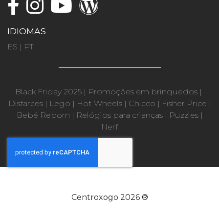
IDIOMAS
ES
|
PT
Black Friday 2025
|
Promoções em brinquedos
|
Disfarces
|
Lego
|
Hot Wheels
|
Chicco
|
Fisher Price
|
Bebé Reborn
|
Relógios para crianças
|
Puzzles
|
Nerf
Centroxogo 2026 ®