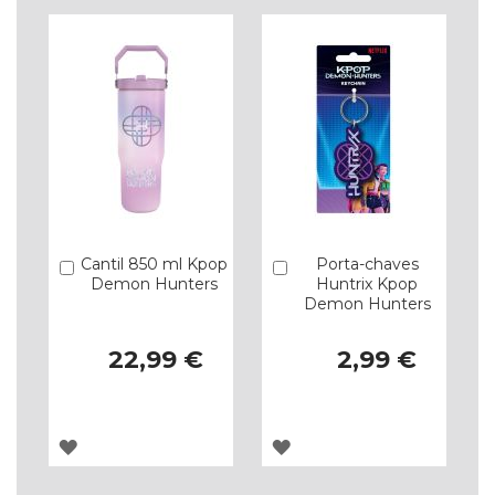
Cantil 850 ml Kpop
Porta-chaves
Comprar
Comprar
Demon Hunters
Huntrix Kpop
Demon Hunters
22,99 €
2,99 €
ADICIONAR
ADICIONAR
À
À