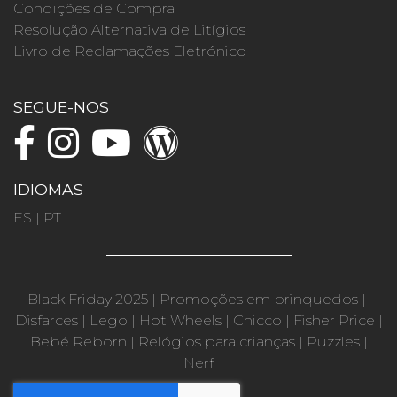
Condições de Compra
Resolução Alternativa de Litígios
Livro de Reclamações Eletrónico
SEGUE-NOS
IDIOMAS
ES
|
PT
Black Friday 2025
|
Promoções em brinquedos
|
Disfarces
|
Lego
|
Hot Wheels
|
Chicco
|
Fisher Price
|
Bebé Reborn
|
Relógios para crianças
|
Puzzles
|
Nerf