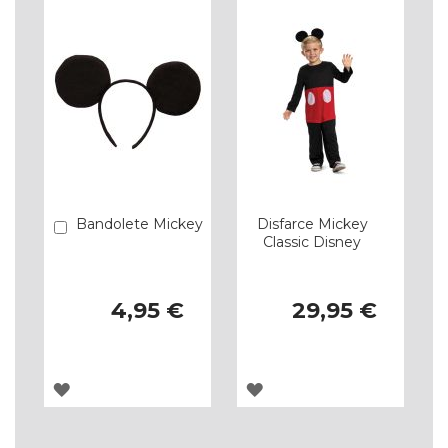
Bandolete Mickey
Disfarce Mickey
Comprar
Classic Disney
4,95 €
29,95 €
ADICIONAR
ADICIONAR
À
À