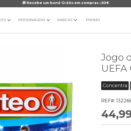
🎁 Recebe um boné Grátis em compras ≥50€
CES
PERSONAGENS
MARCAS
PROMO
Saltar
Jogo 
para
o
UEFA 
início
da
Galeria
Concentra
de
imagens
REF#:
13226
44,9