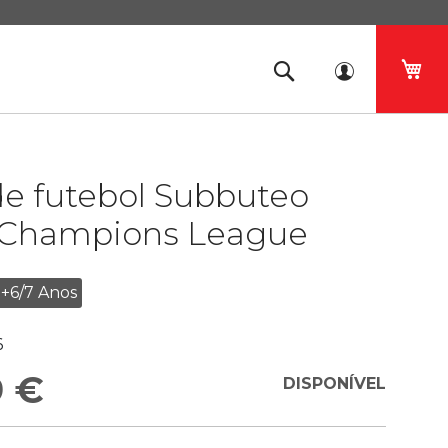
O 
de futebol Subbuteo
Champions League
+6/7 Anos
6
9 €
DISPONÍVEL