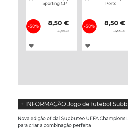
Sporting CP
Porto
Special
Special
8,50 €
8,50 €
Price
Price
-50%
-50%
16,99 €
16,99 €
ADICIONAR
ADICIONAR
À
À
LISTA
LISTA
DE
DE
DESEJOS
DESEJOS
+ INFORMAÇÃO Jogo de futebol Sub
Nova edição oficial Subbuteo UEFA Champions Le
para criar a combinação perfeita