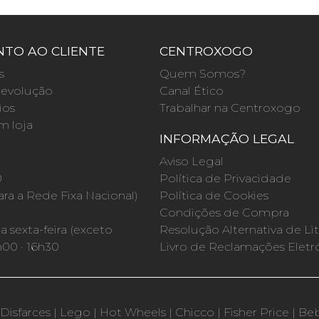
TO AO CLIENTE
CENTROXOGO
s
Quem Somos?
evolução
Canal Ético
ios
Trabalhar na Centroxogo
m loja
INFORMAÇÃO LEGAL
O
Aviso Legal
0
Política de Privacidade
a a Rede Fixa Nacional)
Política de Cookies
Condições de Compra
 sexta-feira (exceto
Resolução Alternativa de Lit
h00 · 16h30
Livro de Reclamações Eletr
Disfarces
|
Lego
|
Hot Wheels
|
Chicco
|
Fisher Price
|
Be