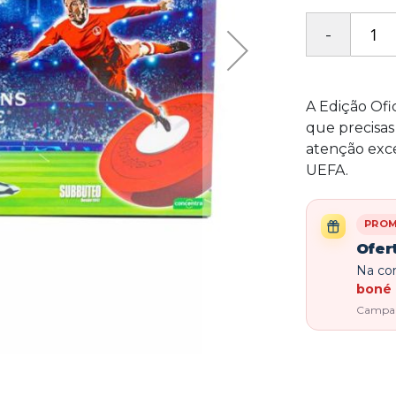
A Edição Ofi
que precisas
atenção exce
UEFA.
PRO
Ofer
Na com
boné 
Campanh