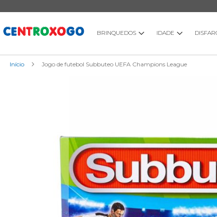
Ir
para
o
Conteúdo
BRINQUEDOS
IDADE
DISFAR
Início
Jogo de futebol Subbuteo UEFA Champions League
Saltar
para
o
final
da
Galeria
de
imagens