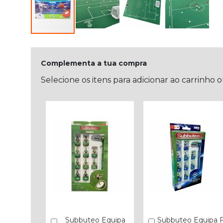
Complementa a tua compra
Selecione os itens para adicionar ao carrinho 
Subbuteo Equipa
Subbuteo Equipa 
Comprar
Comprar