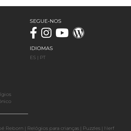
SEGUE-NOS
IDIOMAS
ES
|
PT
ígios
ónico
bé Reborn
|
Relógios para crianças
|
Puzzles
|
Nerf