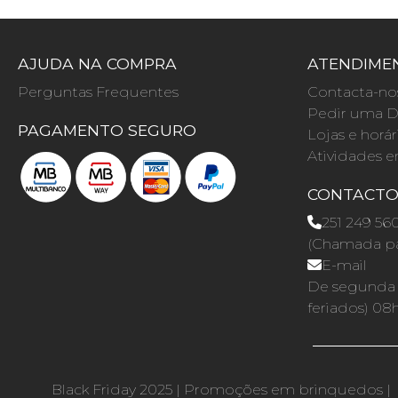
AJUDA NA COMPRA
ATENDIMEN
Perguntas Frequentes
Contacta-no
Pedir uma D
PAGAMENTO SEGURO
Lojas e horár
Atividades e
CONTACT
251 249 56
(Chamada par
E-mail
De segunda a
feriados) 08
Black Friday 2025
|
Promoções em brinquedos
|