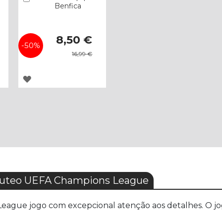
Benfica
Special
8,50 €
Price
-50%
16,99 €
ADICIONAR
À
LISTA
DE
DESEJOS
buteo UEFA Champions League
ague jogo com excepcional atenção aos detalhes. O jogo