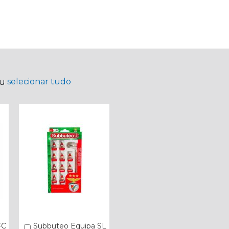
selecionar tudo
ou
FC
Subbuteo Equipa SL
Comprar