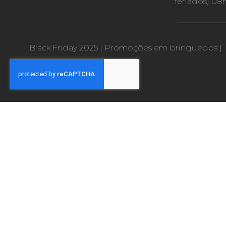
feriados) 08
Black Friday 2025
|
Promoções em brinquedos
|