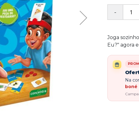
Joga sozinh
Eu?" agora 
PRO
Ofer
Na com
boné 
Campanh