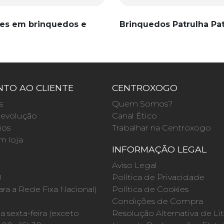
es em brinquedos e
Brinquedos Patrulha Pa
TO AO CLIENTE
CENTROXOGO
s
Quem Somos?
evolução
Canal Ético
ios
Trabalhar na Centroxogo
m loja
INFORMAÇÃO LEGAL
O
Aviso Legal
0
Política de Privacidade
a a Rede Fixa Nacional)
Política de Cookies
Condições de Compra
 sexta-feira (exceto
Resolução Alternativa de Lit