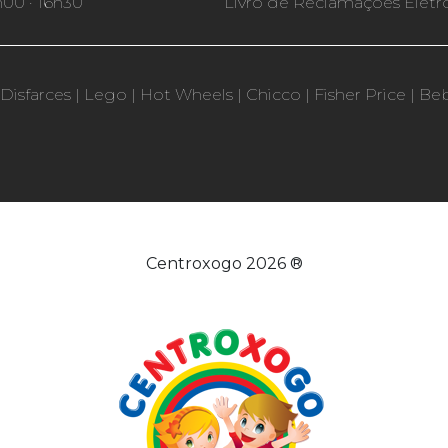
h00 · 16h30
Livro de Reclamações Eletr
Disfarces
|
Lego
|
Hot Wheels
|
Chicco
|
Fisher Price
|
Be
Centroxogo 2026 ®