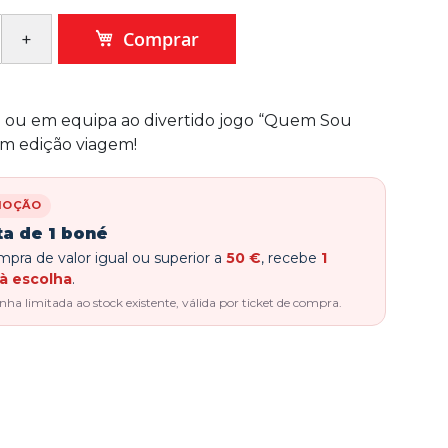
Comprar
o ou em equipa ao divertido jogo “Quem Sou
em edição viagem!
MOÇÃO
ta de 1 boné
pra de valor igual ou superior a
50 €
, recebe
1
à escolha
.
a limitada ao stock existente, válida por ticket de compra.