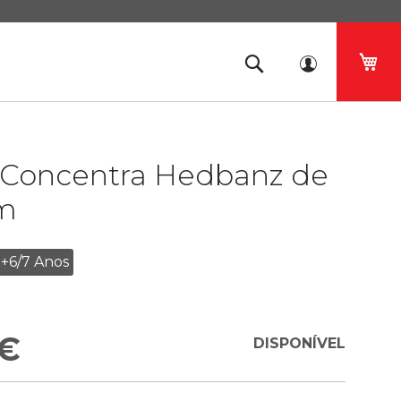
O 
 Concentra Hedbanz de
m
+6/7 Anos
1
 €
DISPONÍVEL