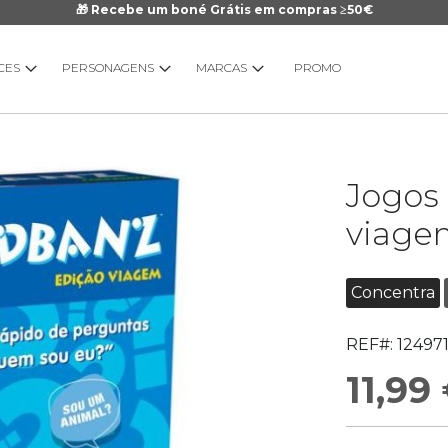
🎁 Recebe um boné Grátis em compras ≥50€
CES
PERSONAGENS
MARCAS
PROMO
Saltar
Jogos
para
o
viage
início
da
Galeria
Concentra
de
imagens
REF#:
12497
11,99