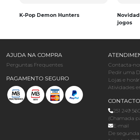
K-Pop Demon Hunters
Novidad
jogos
AJUDA NA COMPRA
ATENDIMEN
Perguntas Frequentes
Contacta-no
Pedir uma D
PAGAMENTO SEGURO
Lojas e horár
Atividades e
CONTACT
251 249 56
(Chamada par
E-mail
De segunda a