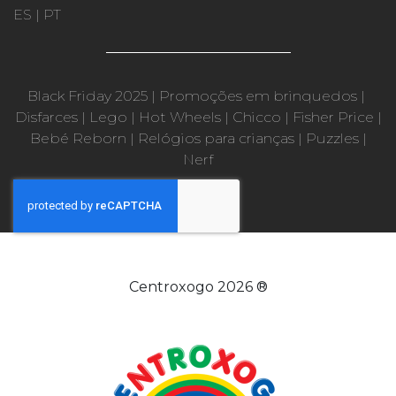
ES
|
PT
Black Friday 2025
|
Promoções em brinquedos
|
Disfarces
|
Lego
|
Hot Wheels
|
Chicco
|
Fisher Price
|
Bebé Reborn
|
Relógios para crianças
|
Puzzles
|
Nerf
Centroxogo 2026 ®