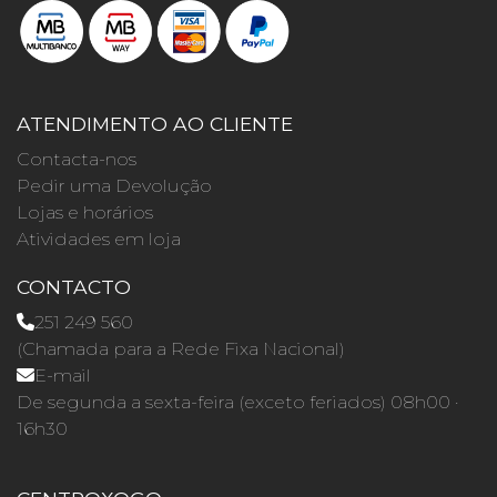
ATENDIMENTO AO CLIENTE
Contacta-nos
Pedir uma Devolução
Lojas e horários
Atividades em loja
CONTACTO
251 249 560
(Chamada para a Rede Fixa Nacional)
E-mail
De segunda a sexta-feira (exceto feriados) 08h00 ·
16h30