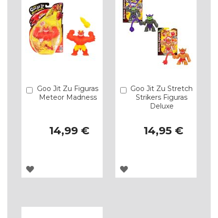
Goo Jit Zu Figuras
Goo Jit Zu Stretch
Comprar
Comprar
Meteor Madness
Strikers Figuras
Deluxe
14,99 €
14,95 €
ADICIONAR
ADICIONAR
À
À
LISTA
LISTA