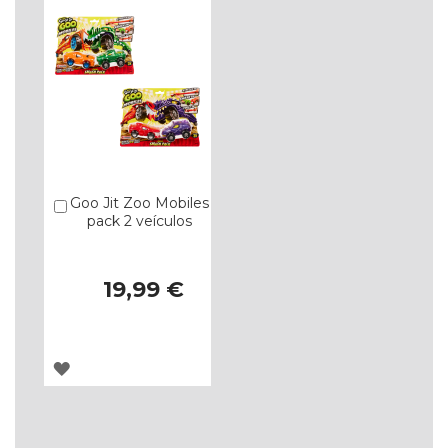
DE
DE
DESEJOS
DESEJOS
Goo Jit Zoo Mobiles
Comprar
pack 2 veículos
19,99 €
ADICIONAR
À
LISTA