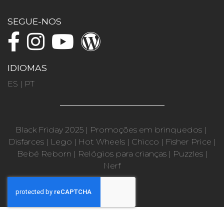
SEGUE-NOS
IDIOMAS
ES
|
PT
Black Friday 2025
|
Promoções em brinquedos
|
Disfarces
|
Lego
|
Hot Wheels
|
Chicco
|
Fisher Price
|
Bebé Reborn
|
Relógios para crianças
|
Puzzles
|
Nerf