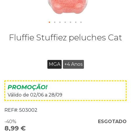
Fluffie Stuffiez peluches Cat
MGA
+4 Anos
PROMOÇÃO!
Válido de 02/06 a 28/09
REF#:
503002
-40%
ESGOTADO
8,99 €
Special