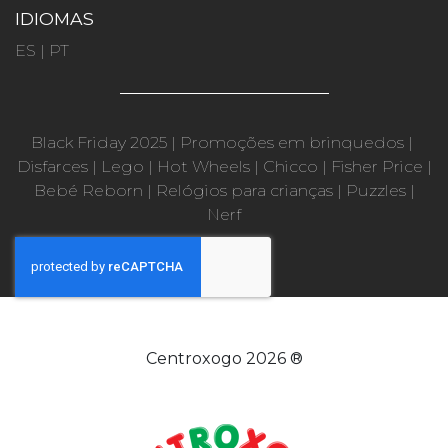
IDIOMAS
ES
|
PT
Black Friday 2025
|
Promoções em brinquedos
|
Disfarces
|
Lego
|
Hot Wheels
|
Chicco
|
Fisher Price
|
Bebé Reborn
|
Relógios para crianças
|
Puzzles
|
Nerf
Centroxogo 2026 ®