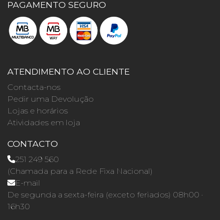
PAGAMENTO SEGURO
ATENDIMENTO AO CLIENTE
Contacta-nos
Pedir uma Devolução
Lojas e horários
Atividades em loja
CONTACTO
251 249 560
(Chamada para a Rede Fixa Nacional)
E-mail
De segunda a sexta-feira (exceto feriados) 08h00 ·
16h30