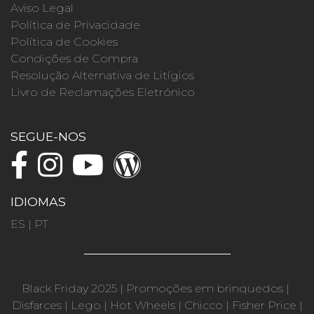
Aviso Legal
Política de Privacidade
Política de Cookies
Condições de Compra
Resolução Alternativa de Litígios
Livro de Reclamações Eletrónico
SEGUE-NOS
IDIOMAS
ES
|
PT
Black Friday 2025
|
Promoções em brinquedos
|
Disfarces
|
Lego
|
Hot Wheels
|
Chicco
|
Fisher Price
|