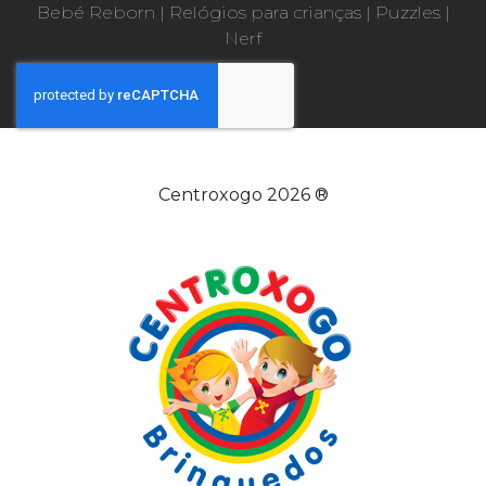
Bebé Reborn
|
Relógios para crianças
|
Puzzles
|
Nerf
Centroxogo 2026 ®