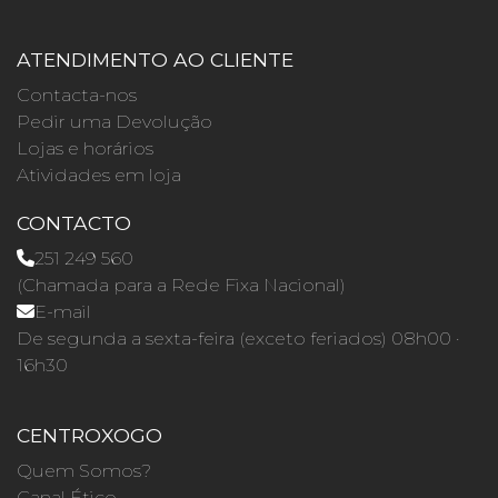
ATENDIMENTO AO CLIENTE
Contacta-nos
Pedir uma Devolução
Lojas e horários
Atividades em loja
CONTACTO
251 249 560
(Chamada para a Rede Fixa Nacional)
E-mail
De segunda a sexta-feira (exceto feriados) 08h00 ·
16h30
CENTROXOGO
Quem Somos?
Canal Ético