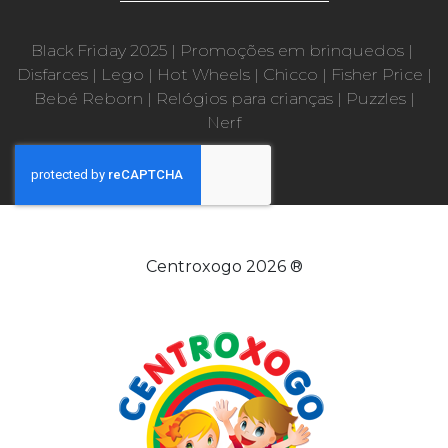
Black Friday 2025
|
Promoções em brinquedos
|
Disfarces
|
Lego
|
Hot Wheels
|
Chicco
|
Fisher Price
|
Bebé Reborn
|
Relógios para crianças
|
Puzzles
|
Nerf
Centroxogo 2026 ®